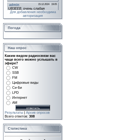
Для добавления необходима
авторизация
Погода
Наш опрос
Каким видом радиосвязи вас
чаще всего можно услышать в
эфире?
CW
SSB
FM
Цифровые виды
Си-Би
LPD
Интернет
AM
Результаты
|
Архив опросов
Всего ответов:
308
Статистика