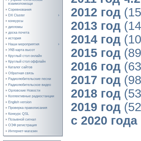
взаимопомощи
2012 год
(15
Соревнования
DX Cluster
конкурсы
2013 год
(14
дипломы
доска почета
2014 год
(10
история
Наши мероприятия
2015 год
(89
УКВ карта высот
Круглый стол онлайн
Круглый стол оффлайн
2016 год
(63
Каталог сайтов
Обратная связь
2017 год
(98
Радиолюбительские песни
Радиолюбительское видео
2018 год
(53
Орловские Новости
Коллективные радиостанции
English version
2019 год
(52
Проверка правописания
Конкурс QSL
с 2020 года
Позывной сигнал
ОЭФ регистрация
Интернет-магазин