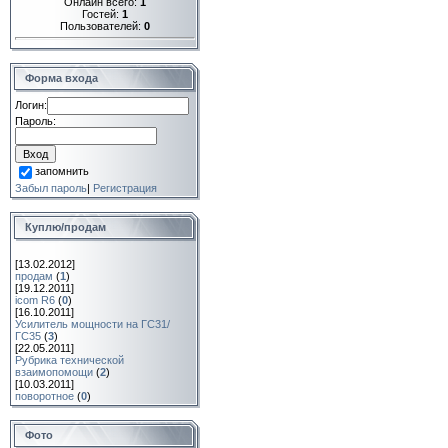
Онлайн всего:
1
Гостей:
1
Пользователей:
0
Форма входа
Логин:
Пароль:
запомнить
Забыл пароль
|
Регистрация
Куплю/продам
[13.02.2012]
продам
(
1
)
[19.12.2011]
icom R6
(
0
)
[16.10.2011]
Усилитель мощности на ГС31/
ГС35
(
3
)
[22.05.2011]
Рубрика технической
взаимопомощи
(
2
)
[10.03.2011]
поворотное
(
0
)
Фото