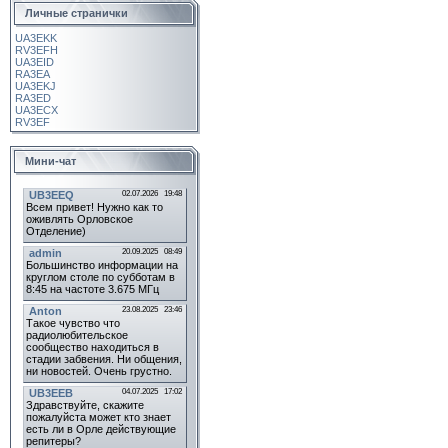
Личные странички
UA3EKK
RV3EFH
UA3EID
RA3EA
UA3EKJ
RA3ED
UA3ECX
RV3EF
Мини-чат