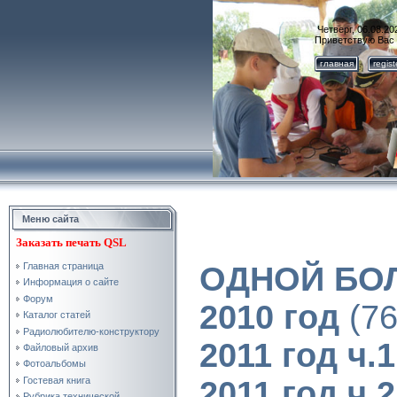
Четверг, 06.08.20
Приветствую Вас
главная
regis
Меню сайта
Заказать
печать QSL
ОДНОЙ БО
Главная страница
Информация о сайте
Форум
2010 год
(76
Каталог статей
Радиолюбителю-конструктору
2011 год ч.1
Файловый архив
Фотоальбомы
2011 год ч.2
Гостевая книга
Рубрика технической