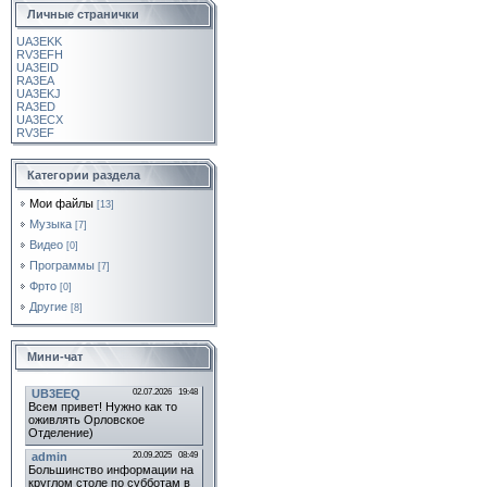
Личные странички
UA3EKK
RV3EFH
UA3EID
RA3EA
UA3EKJ
RA3ED
UA3ECX
RV3EF
Категории раздела
Мои файлы
[13]
Музыка
[7]
Видео
[0]
Программы
[7]
Фрто
[0]
Другие
[8]
Мини-чат