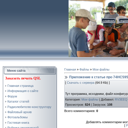
Воскресенье, 09.
Приветствую Вас
главная
regis
Главная
»
Файлы
»
Мои файлы
Меню сайта
Приложение к статье про 74HC59
Заказать
печать QSL
[
Скачать с сервера
(64.9 Kb) ]
Главная страница
Информация о сайте
Тут программа, исходники, файл конфигур
Форум
Категория
:
Мои файлы
|
Добавил
:
RV3EEQ
Каталог статей
Просмотров
:
824
|
Загрузок
:
108
Радиолюбителю-конструктору
Всего комментариев
:
0
Файловый архив
Фотоальбомы
Добавлять комментарии могу
Гостевая книга
[
Р
Рубрика технической