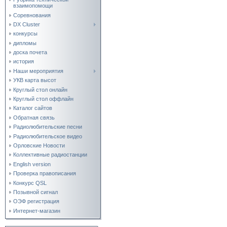
взаимопомощи
Соревнования
DX Cluster
конкурсы
дипломы
доска почета
история
Наши мероприятия
УКВ карта высот
Круглый стол онлайн
Круглый стол оффлайн
Каталог сайтов
Обратная связь
Радиолюбительские песни
Радиолюбительское видео
Орловские Новости
Коллективные радиостанции
English version
Проверка правописания
Конкурс QSL
Позывной сигнал
ОЭФ регистрация
Интернет-магазин