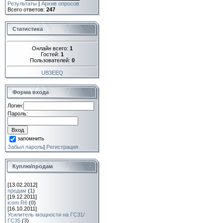
Результаты
|
Архив опросов
Всего ответов:
247
Статистика
Онлайн всего:
1
Гостей:
1
Пользователей:
0
UB3EEQ
Форма входа
Логин:
Пароль:
запомнить
Забыл пароль
|
Регистрация
Куплю/продам
[13.02.2012]
продам
(
1
)
[19.12.2011]
icom R6
(
0
)
[16.10.2011]
Усилитель мощности на ГС31/
ГС35
(
3
)