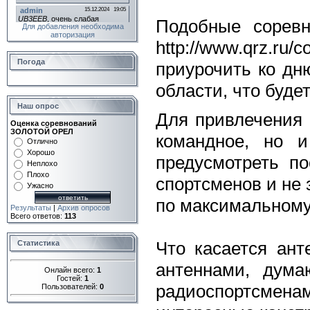
Подобные соревн
Для добавления необходима
авторизация
http://www.qrz.ru/
Погода
приурочить ко дн
области, что буде
Наш опрос
Для привлечения 
Оценка соревнований
ЗОЛОТОЙ ОРЕЛ
командное, но и
Отлично
Хорошо
предусмотреть п
Неплохо
Плохо
спортсменов и не 
Ужасно
по максимальному 
Результаты
|
Архив опросов
Всего ответов:
113
Что касается ант
Статистика
антеннами, дума
Онлайн всего:
1
Гостей:
1
радиоспортсменам
Пользователей:
0