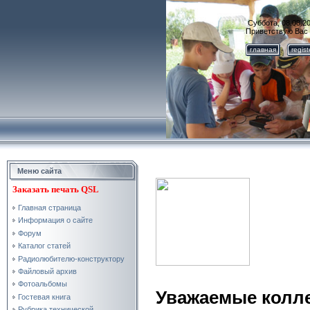
Суббота, 08.08.20
Приветствую Вас
главная
regis
Меню сайта
Заказать
печать QSL
Главная страница
Информация о сайте
Форум
Каталог статей
Радиолюбителю-конструктору
Файловый архив
Фотоальбомы
Уважаемые колле
Гостевая книга
Рубрика технической