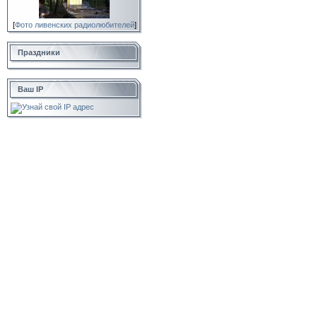
[
Фото ливенских радиолюбителей
]
Праздники
Ваш IP