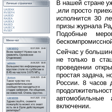
В нашей стране у
Личные странички
,или просто приех
UA3EKK
RV3EFH
UA3EID
исполнится 30 л
RA3EA
UA3EKJ
призы журнала Рад
RA3ED
UA3ECX
RV3EF
Подобные мероп
бескомпромиссной 
Мини-чат
Сейчас у большин
не только в ста
проведении откры
простая задача, н
России. 8 часов 
продолжительно
автомобильные 
включении.