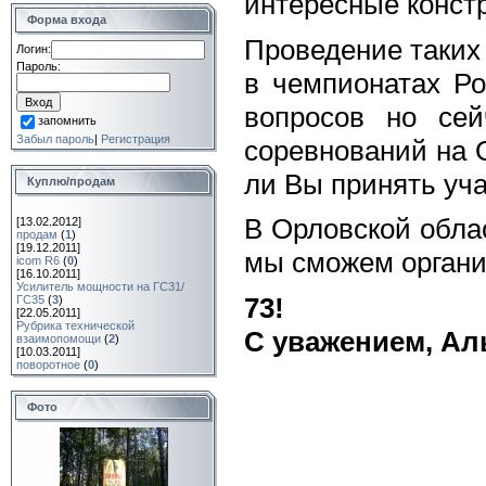
интересные конст
Форма входа
Проведение таких 
Логин:
Пароль:
в чемпионатах Ро
вопросов но се
запомнить
Забыл пароль
|
Регистрация
соревнований на 
ли Вы принять уча
Куплю/продам
В Орловской обла
[13.02.2012]
продам
(
1
)
[19.12.2011]
мы сможем органи
icom R6
(
0
)
[16.10.2011]
Усилитель мощности на ГС31/
73!
ГС35
(
3
)
[22.05.2011]
Рубрика технической
C уважением, А
взаимопомощи
(
2
)
[10.03.2011]
поворотное
(
0
)
Фото