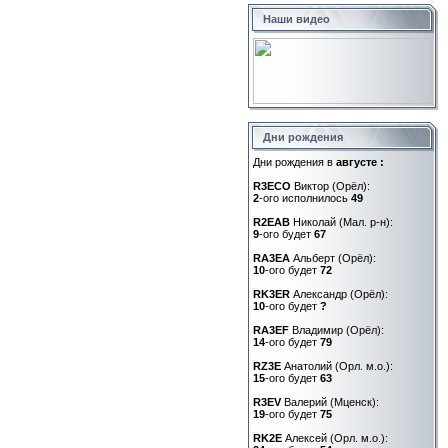
Наши видео
Дни рождения
Дни рождения в
августе :
R3ECO
Виктор (Орёл):
2
-ого исполнилось
49
R2EAB
Николай (Мал. р-н):
9
-ого будет
67
RA3EA
Альберт (Орёл):
10
-ого будет
72
RK3ER
Александр (Орёл):
10
-ого будет
?
RA3EF
Владимир (Орёл):
14
-ого будет
79
RZ3E
Анатолий (Орл. м.о.):
15
-ого будет
63
R3EV
Валерий (Мценск):
19
-ого будет
75
RK2E
Алексей (Орл. м.о.):