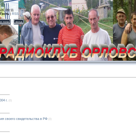
26, 09:11
Гость
|
RSS
ter now
вход
04 г.
(0)
вия своего свидетельства в РФ
(0)