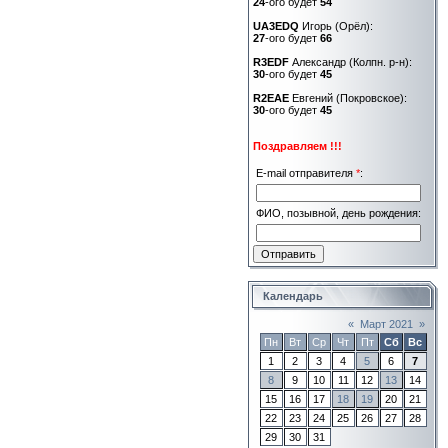
24
-ого будет
54
UA3EDQ
Игорь (Орёл):
27
-ого будет
66
R3EDF
Александр (Колпн. р-н):
30
-ого будет
45
R2EAE
Евгений (Покровское):
30
-ого будет
45
Поздравляем !!!
E-mail отправителя
*
:
ФИО, позывной, день рождения:
Календарь
«
Март 2021
»
Пн
Вт
Ср
Чт
Пт
Сб
Вс
1
2
3
4
5
6
7
8
9
10
11
12
13
14
15
16
17
18
19
20
21
22
23
24
25
26
27
28
29
30
31