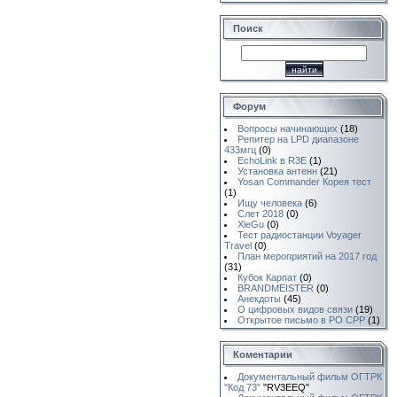
Поиск
Форум
Вопросы начинающих
(18)
Репитер на LPD диапазоне
433мгц
(0)
EchoLink в R3E
(1)
Установка антенн
(21)
Yosan Commander Корея тест
(1)
Ищу человека
(6)
Слет 2018
(0)
XieGu
(0)
Тест радиостанции Voyager
Travel
(0)
План мероприятий на 2017 год
(31)
Кубок Карпат
(0)
BRANDMEISTER
(0)
Анекдоты
(45)
О цифровых видов связи
(19)
Открытое письмо в РО СРР
(1)
Коментарии
Документальный фильм ОГТРК
"Код 73"
"RV3EEQ"