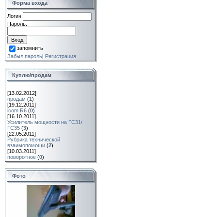
Форма входа
Логин:
Пароль:
запомнить
Забыл пароль
|
Регистрация
Куплю/продам
[13.02.2012]
продам
(
1
)
[19.12.2011]
icom R6
(
0
)
[16.10.2011]
Усилитель мощности на ГС31/
ГС35
(
3
)
[22.05.2011]
Рубрика технической
взаимопомощи
(
2
)
[10.03.2011]
поворотное
(
0
)
Фото