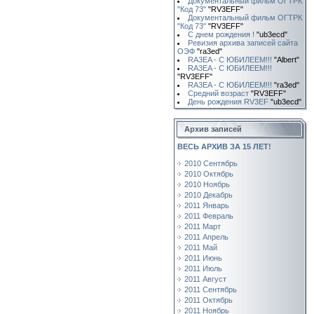
Документальный фильм ОГТРК
"Код 73"
"RV3EFF"
Документальный фильм ОГТРК
"Код 73"
"RV3EFF"
С днем рождения !
"ub3ecd"
Ревизия архива записей сайта
ОЭФ
"ra3ed"
RA3EA - С ЮБИЛЕЕМ!!!
"Albert"
RA3EA - С ЮБИЛЕЕМ!!!
"RV3EFF"
RA3EA - С ЮБИЛЕЕМ!!!
"ra3ed"
Средний возраст
"RV3EFF"
День рождения RV3EF
"ub3ecd"
Архив записей
ВЕСЬ АРХИВ ЗА 15 ЛЕТ!
2010 Сентябрь
2010 Октябрь
2010 Ноябрь
2010 Декабрь
2011 Январь
2011 Февраль
2011 Март
2011 Апрель
2011 Май
2011 Июнь
2011 Июль
2011 Август
2011 Сентябрь
2011 Октябрь
2011 Ноябрь