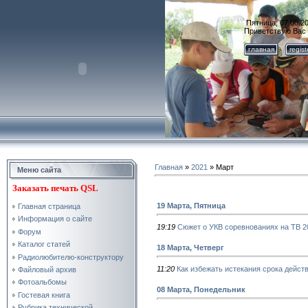
Пятница, 07.08.20
Приветствую Вас
главная
regis
Главная
»
2021
»
Март
Меню сайта
Заказать
печать QSL
19 Марта, Пятница
Главная страница
Информация о сайте
19:19
Сюжет о УКВ соревнованиях на ТВ 20
Форум
Каталог статей
18 Марта, Четверг
Радиолюбителю-конструктору
11:20
Как избежать истекания срока дейст
Файловый архив
Фотоальбомы
08 Марта, Понедельник
Гостевая книга
Рубрика технической