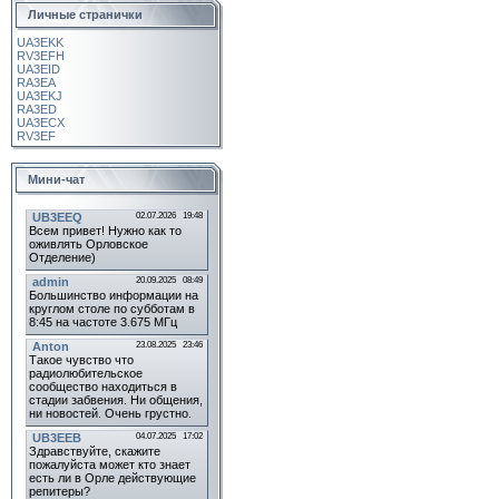
Личные странички
UA3EKK
RV3EFH
UA3EID
RA3EA
UA3EKJ
RA3ED
UA3ECX
RV3EF
Мини-чат