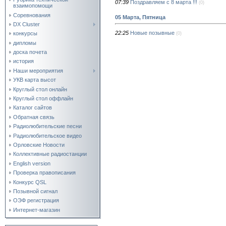
07:39
Поздравляем с 8 марта !!!
(0)
взаимопомощи
Соревнования
05 Марта, Пятница
DX Cluster
22:25
Новые позывные
конкурсы
(0)
дипломы
доска почета
история
Наши мероприятия
УКВ карта высот
Круглый стол онлайн
Круглый стол оффлайн
Каталог сайтов
Обратная связь
Радиолюбительские песни
Радиолюбительское видео
Орловские Новости
Коллективные радиостанции
English version
Проверка правописания
Конкурс QSL
Позывной сигнал
ОЭФ регистрация
Интернет-магазин