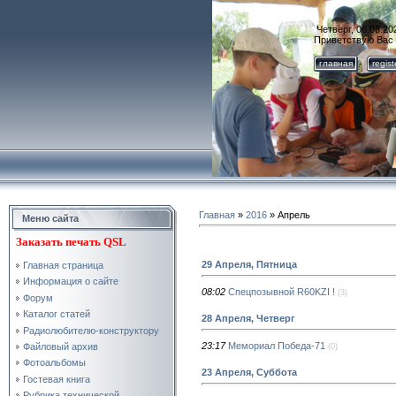
Четверг, 06.08.20
Приветствую Вас
главная
regis
Главная
»
2016
»
Апрель
Меню сайта
Заказать
печать QSL
29 Апреля, Пятница
Главная страница
Информация о сайте
08:02
Спецпозывной R60KZI !
(3)
Форум
Каталог статей
28 Апреля, Четверг
Радиолюбителю-конструктору
23:17
Мемориал Победа-71
Файловый архив
(0)
Фотоальбомы
23 Апреля, Суббота
Гостевая книга
Рубрика технической