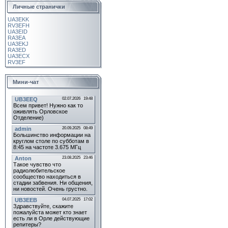
Личные странички
UA3EKK
RV3EFH
UA3EID
RA3EA
UA3EKJ
RA3ED
UA3ECX
RV3EF
Мини-чат