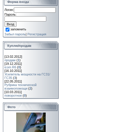
Форма входа
Логин:
Пароль:
запомнить
Забыл пароль
|
Регистрация
Куплю/продам
[13.02.2012]
продам
(
1
)
[19.12.2011]
icom R6
(
0
)
[16.10.2011]
Усилитель мощности на ГС31/
ГС35
(
3
)
[22.05.2011]
Рубрика технической
взаимопомощи
(
2
)
[10.03.2011]
поворотное
(
0
)
Фото