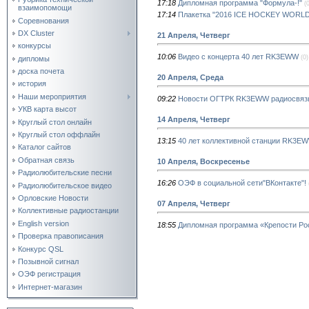
17:18
Дипломная программа "Формула-!"
(
взаимопомощи
17:14
Плакетка "2016 ICE HOCKEY WORL
Соревнования
DX Cluster
21 Апреля, Четверг
конкурсы
10:06
Видео с концерта 40 лет RK3EWW
(0)
дипломы
доска почета
20 Апреля, Среда
история
Наши мероприятия
09:22
Новости ОГТРК RK3EWW радиосвяз
УКВ карта высот
14 Апреля, Четверг
Круглый стол онлайн
Круглый стол оффлайн
13:15
40 лет коллективной станции RK3E
Каталог сайтов
Обратная связь
10 Апреля, Воскресенье
Радиолюбительские песни
16:26
ОЭФ в социальной сети"ВКонтакте"!
Радиолюбительское видео
Орловские Новости
07 Апреля, Четверг
Коллективные радиостанции
English version
18:55
Дипломная программа «Крепости Рос
Проверка правописания
Конкурс QSL
Позывной сигнал
ОЭФ регистрация
Интернет-магазин