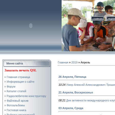
Пятница, 07.08.20
Приветствую Вас
главная
regis
Главная
»
2019
»
Апрель
Меню сайта
Заказать
печать QSL
26 Апреля, Пятница
Главная страница
Информация о сайте
10:24
Умер Алексей Александрович Трош
Форум
Каталог статей
21 Апреля, Воскресенье
Радиолюбителю-конструктору
08:21
Дни активности международного клуб
Файловый архив
Фотоальбомы
03 Апреля, Среда
Гостевая книга
Рубрика технической