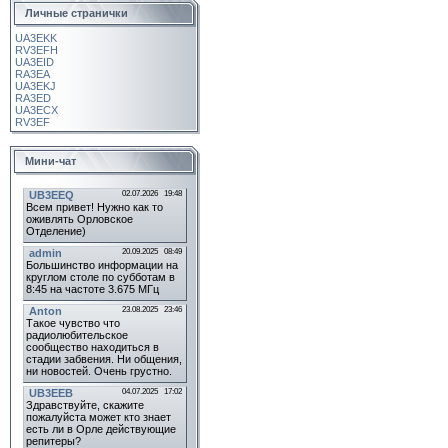
Личные странички
UA3EKK
RV3EFH
UA3EID
RA3EA
UA3EKJ
RA3ED
UA3ECX
RV3EF
Мини-чат