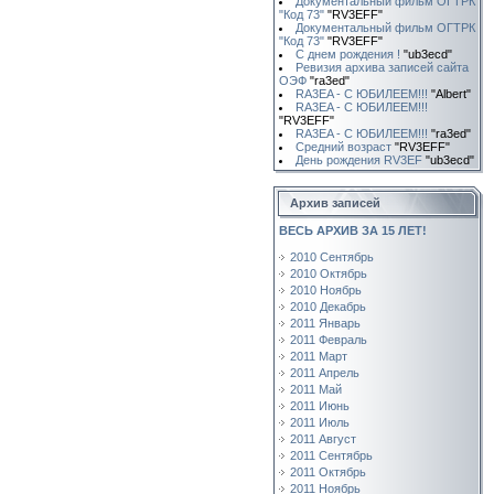
Документальный фильм ОГТРК
"Код 73"
"RV3EFF"
Документальный фильм ОГТРК
"Код 73"
"RV3EFF"
С днем рождения !
"ub3ecd"
Ревизия архива записей сайта
ОЭФ
"ra3ed"
RA3EA - С ЮБИЛЕЕМ!!!
"Albert"
RA3EA - С ЮБИЛЕЕМ!!!
"RV3EFF"
RA3EA - С ЮБИЛЕЕМ!!!
"ra3ed"
Средний возраст
"RV3EFF"
День рождения RV3EF
"ub3ecd"
Архив записей
ВЕСЬ АРХИВ ЗА 15 ЛЕТ!
2010 Сентябрь
2010 Октябрь
2010 Ноябрь
2010 Декабрь
2011 Январь
2011 Февраль
2011 Март
2011 Апрель
2011 Май
2011 Июнь
2011 Июль
2011 Август
2011 Сентябрь
2011 Октябрь
2011 Ноябрь