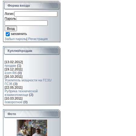
Форма входа
Логин:
Пароль:
запомнить
Забыл пароль
|
Регистрация
Куплю/продам
[13.02.2012]
продам
(
1
)
[19.12.2011]
icom R6
(
0
)
[16.10.2011]
Усилитель мощности на ГС31/
ГС35
(
3
)
[22.05.2011]
Рубрика технической
взаимопомощи
(
2
)
[10.03.2011]
поворотное
(
0
)
Фото