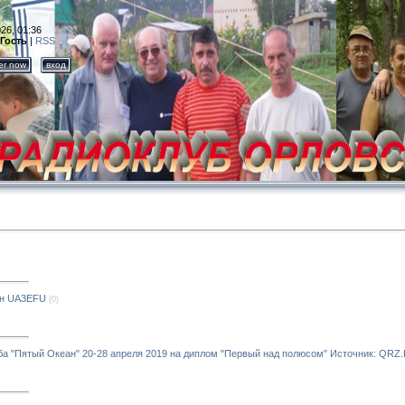
26, 01:36
Гость
|
RSS
ter now
вход
ин UA3EFU
(0)
а "Пятый Океан" 20-28 апреля 2019 на диплом "Первый над полюсом" Источник: QRZ.R