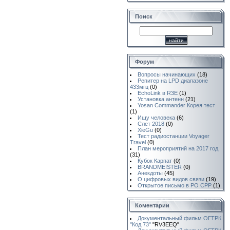
Поиск
Форум
Вопросы начинающих
(18)
Репитер на LPD диапазоне
433мгц
(0)
EchoLink в R3E
(1)
Установка антенн
(21)
Yosan Commander Корея тест
(1)
Ищу человека
(6)
Слет 2018
(0)
XieGu
(0)
Тест радиостанции Voyager
Travel
(0)
План мероприятий на 2017 год
(31)
Кубок Карпат
(0)
BRANDMEISTER
(0)
Анекдоты
(45)
О цифровых видов связи
(19)
Открытое письмо в РО СРР
(1)
Коментарии
Документальный фильм ОГТРК
"Код 73"
"RV3EEQ"