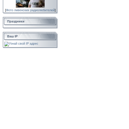
[
Фото ливенских радиолюбителей
]
Праздники
Ваш IP