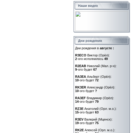
Наши видео
Дни рождения
Дни рождения в
августе :
R3ECO
Виктор (Орёл):
2
-ого исполнилось
49
R2EAB
Николай (Мал. р-н):
9
-ого будет
67
RA3EA
Альберт (Орёл):
10
-ого будет
72
RK3ER
Александр (Орёл):
10
-ого будет
?
RA3EF
Владимир (Орёл):
14
-ого будет
79
RZ3E
Анатолий (Орл. м.о.):
15
-ого будет
63
R3EV
Валерий (Мценск):
19
-ого будет
75
RK2E
Алексей (Орл. м.о.):