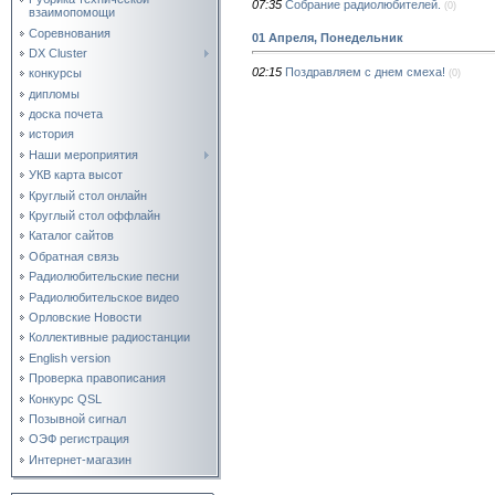
07:35
Собрание радиолюбителей.
(0)
взаимопомощи
Соревнования
01 Апреля, Понедельник
DX Cluster
02:15
Поздравляем с днем смеха!
конкурсы
(0)
дипломы
доска почета
история
Наши мероприятия
УКВ карта высот
Круглый стол онлайн
Круглый стол оффлайн
Каталог сайтов
Обратная связь
Радиолюбительские песни
Радиолюбительское видео
Орловские Новости
Коллективные радиостанции
English version
Проверка правописания
Конкурс QSL
Позывной сигнал
ОЭФ регистрация
Интернет-магазин