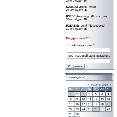
24
-ого будет
54
UA3EDQ
Игорь (Орёл):
27
-ого будет
66
R3EDF
Александр (Колпн. р-н):
30
-ого будет
45
R2EAE
Евгений (Покровское):
30
-ого будет
45
Поздравляем !!!
E-mail отправителя
*
:
ФИО, позывной, день рождения:
Календарь
«
Апрель 2019
»
Пн
Вт
Ср
Чт
Пт
Сб
Вс
1
2
3
4
5
6
7
8
9
10
11
12
13
14
15
16
17
18
19
20
21
22
23
24
25
26
27
28
29
30