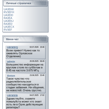
Личные странички
UA3EKK
RV3EFH
UA3EID
RA3EA
UA3EKJ
RA3ED
UA3ECX
RV3EF
Мини-чат