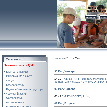
Пятница, 07.08.20
Приветствую Вас
главная
regis
Главная
»
2019
»
Май
Меню сайта
Заказать
печать QSL
30 Мая, Четверг
Главная страница
Информация о сайте
08:26
В эфире UNFF-0019 государственны
Форум
31 мая - 2 июня 2019 Источник: QRZ.RU htt
Каталог статей
09 Мая, Четверг
Радиолюбителю-конструктору
Файловый архив
03:09
С ДНЕМ ПОБЕДЫ !!!
(0)
Фотоальбомы
Гостевая книга
07 Мая, Вторник
Рубрика технической