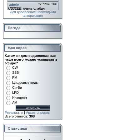
Для добавления необходима
авторизация
Погода
Наш опрос
Каким видом радиосвязи вас
чаще всего можно услышать в
эфире?
CW
SSB
FM
Цифровые виды
Си-Би
LPD
Интернет
AM
Результаты
|
Архив опросов
Всего ответов:
308
Статистика