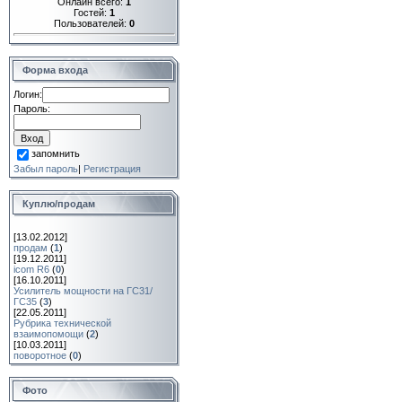
Онлайн всего:
1
Гостей:
1
Пользователей:
0
Форма входа
Логин:
Пароль:
запомнить
Забыл пароль
|
Регистрация
Куплю/продам
[13.02.2012]
продам
(
1
)
[19.12.2011]
icom R6
(
0
)
[16.10.2011]
Усилитель мощности на ГС31/
ГС35
(
3
)
[22.05.2011]
Рубрика технической
взаимопомощи
(
2
)
[10.03.2011]
поворотное
(
0
)
Фото