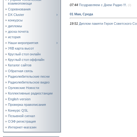
взаимопомощи
07:44
Поздравляем с Днем Радио !!!.
(0)
Соревнования
01 Мая, Среда
DX Cluster
конкурсы
19:51
Диплом памяти Героя Советского С
дипломы
доска почета
история
Наши мероприятия
УКВ карта высот
Круглый стол онлайн
Круглый стол оффлайн
Каталог сайтов
Обратная связь
Радиолюбительские песни
Радиолюбительское видео
Орловские Новости
Коллективные радиостанции
English version
Проверка правописания
Конкурс QSL
Позывной сигнал
ОЭФ регистрация
Интернет-магазин