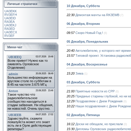
Личные странички
10 Декабря, Суббота
UA3EKK
RV3EFH
22:30
Демонтаж мачты на RK3EWB
(7)
UA3EID
RA3EA
06 Декабря, Вторник
UA3EKJ
RA3ED
UA3ECX
09:57
Скоро Новый Год !
(6)
RV3EF
05 Декабря, Понедельник
Мини-чат
20:40
Автолюбителю, у которого нет времен
15:57
Типовой проект. Установка радиолю
04 Декабря, Воскресенье
15:20
Зима
(1)
03 Декабря, Суббота
21:00
Приятные новости из СРР
(0)
20:25
Приданье старины глубокой, но ни к
12:29
Поздравляем с Днем Рождения
(0)
10:22
Наши поздравления с Днем Рождени
02 Декабря, Пятница
16:12
Доски не обещали, но прислали
(0)
15:30
Дипломы Орловских радиолюбителей