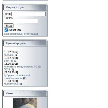
Форма входа
Логин:
Пароль:
запомнить
Забыл пароль
|
Регистрация
Куплю/продам
[13.02.2012]
продам
(
1
)
[19.12.2011]
icom R6
(
0
)
[16.10.2011]
Усилитель мощности на ГС31/
ГС35
(
3
)
[22.05.2011]
Рубрика технической
взаимопомощи
(
2
)
[10.03.2011]
поворотное
(
0
)
Фото