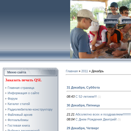
Суббота, 08.08.20
Приветствую Вас
главная
regis
Главная
»
2011
»
Декабрь
Меню сайта
Заказать
печать QSL
31 Декабря, Суббота
Главная страница
Информация о сайте
08:43
С 52-летием!!!
(1)
Форум
Каталог статей
30 Декабря, Пятница
Радиолюбителю-конструктору
21:21
Абсолютно всех и поздравляем!!!!!!!!!!!!!!!!!!!!
Файловый архив
08:04
C Днем Рождения Дмитрий!
(5)
Фотоальбомы
Гостевая книга
29 Декабря, Четверг
Рубрика технической