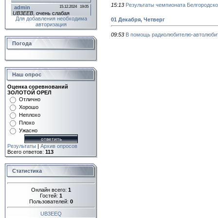
15:13
Результаты чемпионата Белгородско
Для добавления необходима
01 Декабря, Четверг
авторизация
09:53
В помощь радиолюбителю-автолюби
Погода
Наш опрос
Оценка соревнований
ЗОЛОТОЙ ОРЕЛ
Отлично
Хорошо
Неплохо
Плохо
Ужасно
Результаты
|
Архив опросов
Всего ответов:
113
Статистика
Онлайн всего:
1
Гостей:
1
Пользователей:
0
UB3EEQ