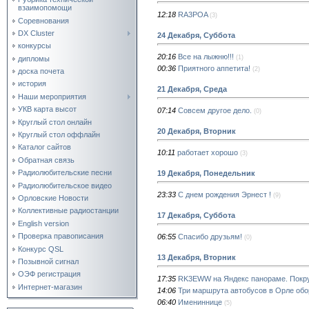
взаимопомощи
12:18
RA3POA
(3)
Соревнования
DX Cluster
24 Декабря, Суббота
конкурсы
20:16
Все на лыжню!!!
(1)
дипломы
00:36
Приятного аппетита!
(2)
доска почета
история
21 Декабря, Среда
Наши мероприятия
УКВ карта высот
07:14
Совсем другое дело.
(0)
Круглый стол онлайн
20 Декабря, Вторник
Круглый стол оффлайн
Каталог сайтов
10:11
работает хорошо
(3)
Обратная связь
Радиолюбительские песни
19 Декабря, Понедельник
Радиолюбительское видео
23:33
С днем рождения Эрнест !
(9)
Орловские Новости
Коллективные радиостанции
17 Декабря, Суббота
English version
Проверка правописания
06:55
Спасибо друзьям!
(0)
Конкурс QSL
13 Декабря, Вторник
Позывной сигнал
ОЭФ регистрация
17:35
RK3EWW на Яндекс панораме. Покр
Интернет-магазин
14:06
Три маршрута автобусов в Орле об
06:40
Имениннице
(5)