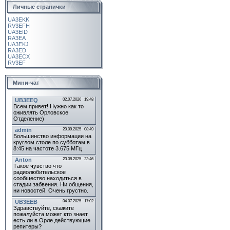
Личные странички
UA3EKK
RV3EFH
UA3EID
RA3EA
UA3EKJ
RA3ED
UA3ECX
RV3EF
Мини-чат