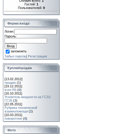
Онлайн всего:
1
Гостей:
1
Пользователей:
0
Форма входа
Логин:
Пароль:
запомнить
Забыл пароль
|
Регистрация
Куплю/продам
[13.02.2012]
продам
(
1
)
[19.12.2011]
icom R6
(
0
)
[16.10.2011]
Усилитель мощности на ГС31/
ГС35
(
3
)
[22.05.2011]
Рубрика технической
взаимопомощи
(
2
)
[10.03.2011]
поворотное
(
0
)
Фото