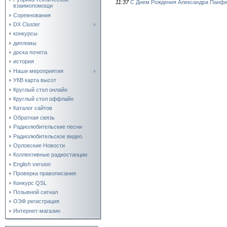
11:37
С Днем Рождения Александра Панф
взаимопомощи
Соревнования
DX Cluster
конкурсы
дипломы
доска почета
история
Наши мероприятия
УКВ карта высот
Круглый стол онлайн
Круглый стол оффлайн
Каталог сайтов
Обратная связь
Радиолюбительские песни
Радиолюбительское видео
Орловские Новости
Коллективные радиостанции
English version
Проверка правописания
Конкурс QSL
Позывной сигнал
ОЭФ регистрация
Интернет-магазин