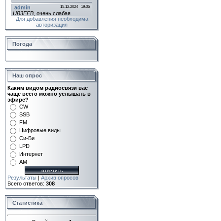
Для добавления необходима
авторизация
Погода
Наш опрос
Каким видом радиосвязи вас
чаще всего можно услышать в
эфире?
CW
SSB
FM
Цифровые виды
Си-Би
LPD
Интернет
AM
Результаты
|
Архив опросов
Всего ответов:
308
Статистика