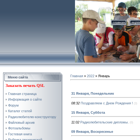
Суббота, 08.08.20
Приветствую Вас
главная
regis
Главная
»
2022
»
Январь
Меню сайта
Заказать
печать QSL
31 Января, Понедельник
Главная страница
Информация о сайте
08:32
Поздравляем с Днем Рождения !
(3)
Форум
Каталог статей
15 Января, Суббота
Радиолюбителю-конструктору
11:02
Радиолюбительские дипломы.
Файловый архив
(0)
Фотоальбомы
09 Января, Воскресенье
Гостевая книга
Рубрика технической