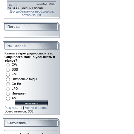
Для добавления необходима
авторизация
Погода
Наш опрос
Каким видом радиосвязи вас
чаще всего можно услышать в
эфире?
CW
SSB
FM
Цифровые виды
Си-Би
LPD
Интернет
AM
Результаты
|
Архив опросов
Всего ответов:
308
Статистика