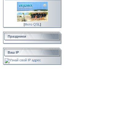
[
Фото QSL
]
Праздники
Ваш IP