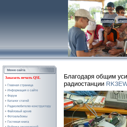
Пятница, 07.08.20
Приветствую Вас
главная
regis
Меню сайта
Благодаря общим уси
Заказать
печать QSL
радиостанции
RK3E
Главная страница
Информация о сайте
Форум
Каталог статей
Радиолюбителю-конструктору
Файловый архив
Фотоальбомы
Гостевая книга
Рубрика технической