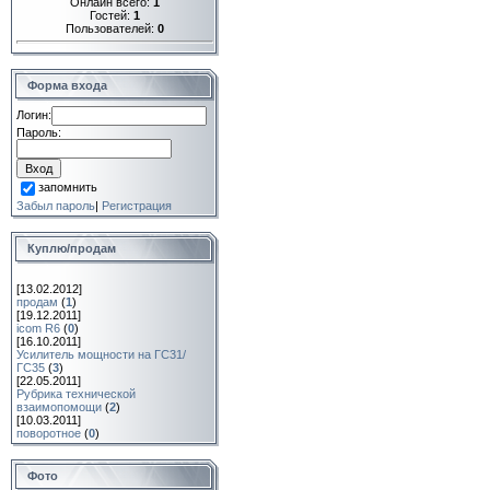
Онлайн всего:
1
Гостей:
1
Пользователей:
0
Форма входа
Логин:
Пароль:
запомнить
Забыл пароль
|
Регистрация
Куплю/продам
[13.02.2012]
продам
(
1
)
[19.12.2011]
icom R6
(
0
)
[16.10.2011]
Усилитель мощности на ГС31/
ГС35
(
3
)
[22.05.2011]
Рубрика технической
взаимопомощи
(
2
)
[10.03.2011]
поворотное
(
0
)
Фото