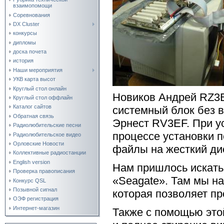
взаимопомощи
Соревнования
DX Cluster
конкурсы
дипломы
доска почета
история
Наши мероприятия
УКВ карта высот
Круглый стол онлайн
Новиков Андрей RZ3E
Круглый стол оффлайн
Каталог сайтов
системный блок без в
Обратная связь
Эрнест RV3EF. При у
Радиолюбительские песни
процессе установки 
Радиолюбительское видео
Орловские Новости
файлы на жесткий ди
Коллективные радиостанции
English version
Нам пришлось искать
Проверка правописания
«Seagate». Там мы на
Конкурс QSL
Позывной сигнал
которая позволяет пр
ОЭФ регистрация
Интернет-магазин
Также с помощью это