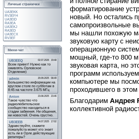
и полное стирание в
Личные странички
форматирование устро
UA3EKK
новый. Но остались 
RV3EFH
UA3EID
самопроизвольные вы
RA3EA
UA3EKJ
RA3ED
мы нашли похожую ма
UA3ECX
RV3EF
звуковую карту с неи
операционную систем
Мини-чат
мощный, где-то 800 м
звуковая карта, но э
программ используем
компьютере мы посмо
проходившего в этом
Благодарим
Андрея 
коллективной радио