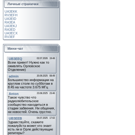
Личные странички
UA3EKK
RV3EFH
UA3EID
RA3EA
UA3EKJ
RA3ED
UA3ECX
RV3EF
Мини-чат