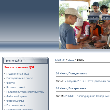
Пятница, 07.08.20
Приветствую Вас
главная
regis
Главная
»
2019
»
Июнь
Меню сайта
Заказать
печать QSL
10 Июня, Понедельник
Главная страница
Информация о сайте
09:24
17 августа 2019г. Слет Орловских р
Форум
Каталог статей
02 Июня, Воскресенье
Радиолюбителю-конструктору
08:53
R26RRC – экспедиция на Северные 
Файловый архив
Фотоальбомы
Гостевая книга
Рубрика технической