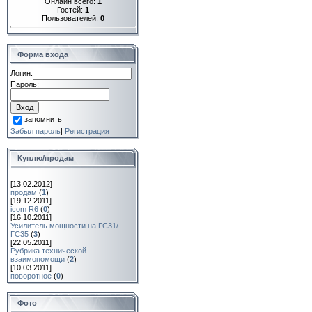
Онлайн всего:
1
Гостей:
1
Пользователей:
0
Форма входа
Логин:
Пароль:
запомнить
Забыл пароль
|
Регистрация
Куплю/продам
[13.02.2012]
продам
(
1
)
[19.12.2011]
icom R6
(
0
)
[16.10.2011]
Усилитель мощности на ГС31/
ГС35
(
3
)
[22.05.2011]
Рубрика технической
взаимопомощи
(
2
)
[10.03.2011]
поворотное
(
0
)
Фото