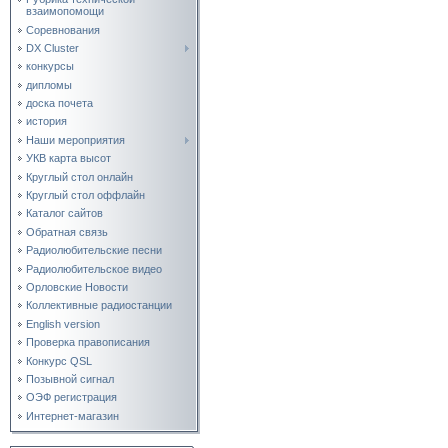
взаимопомощи
Соревнования
DX Cluster
конкурсы
дипломы
доска почета
история
Наши мероприятия
УКВ карта высот
Круглый стол онлайн
Круглый стол оффлайн
Каталог сайтов
Обратная связь
Радиолюбительские песни
Радиолюбительское видео
Орловские Новости
Коллективные радиостанции
English version
Проверка правописания
Конкурс QSL
Позывной сигнал
ОЭФ регистрация
Интернет-магазин