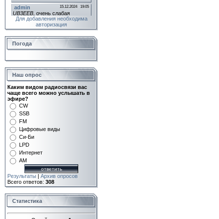
Для добавления необходима
авторизация
Погода
Наш опрос
Каким видом радиосвязи вас
чаще всего можно услышать в
эфире?
CW
SSB
FM
Цифровые виды
Си-Би
LPD
Интернет
AM
Результаты
|
Архив опросов
Всего ответов:
308
Статистика