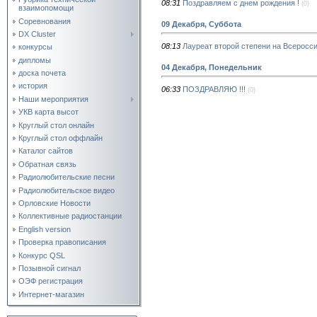
08:31
Поздравляем с днем рождения !
(0)
взаимопомощи
Соревнования
09 Декабря, Суббота
DX Cluster
08:13
Лауреат второй степени на Всеросс
конкурсы
дипломы
04 Декабря, Понедельник
доска почета
история
06:33
ПОЗДРАВЛЯЮ !!!
(0)
Наши мероприятия
УКВ карта высот
Круглый стол онлайн
Круглый стол оффлайн
Каталог сайтов
Обратная связь
Радиолюбительские песни
Радиолюбительское видео
Орловские Новости
Коллективные радиостанции
English version
Проверка правописания
Конкурс QSL
Позывной сигнал
ОЭФ регистрация
Интернет-магазин