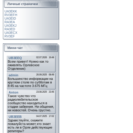
Личные странички
UA3EKK
RV3EFH
UA3EID
RA3EA
UA3EKJ
RA3ED
UA3ECX
RV3EF
Мини-чат