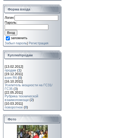
Форма входа
Логин:
Пароль:
запомнить
Забыл пароль
|
Регистрация
Куплю/продам
[13.02.2012]
продам
(
1
)
[19.12.2011]
icom R6
(
0
)
[16.10.2011]
Усилитель мощности на ГС31/
ГС35
(
3
)
[22.05.2011]
Рубрика технической
взаимопомощи
(
2
)
[10.03.2011]
поворотное
(
0
)
Фото