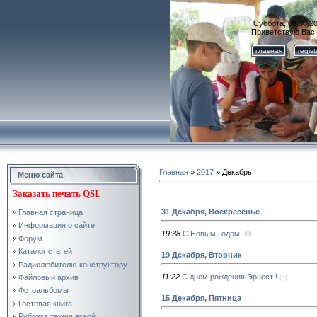
Суббота, 08.08.20
Приветствую Вас
главная
regis
Главная
»
2017
»
Декабрь
Меню сайта
Заказать
печать QSL
31 Декабря, Воскресенье
Главная страница
Информация о сайте
19:38
С Новым Годом!
(0)
Форум
Каталог статей
19 Декабря, Вторник
Радиолюбителю-конструктору
11:22
С днем рождения Эрнест !
Файловый архив
(3)
Фотоальбомы
15 Декабря, Пятница
Гостевая книга
Рубрика технической