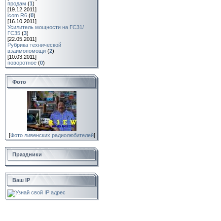
продам
(
1
)
[19.12.2011]
icom R6
(
0
)
[16.10.2011]
Усилитель мощности на ГС31/
ГС35
(
3
)
[22.05.2011]
Рубрика технической
взаимопомощи
(
2
)
[10.03.2011]
поворотное
(
0
)
Фото
[
Фото ливенских радиолюбителей
]
Праздники
Ваш IP