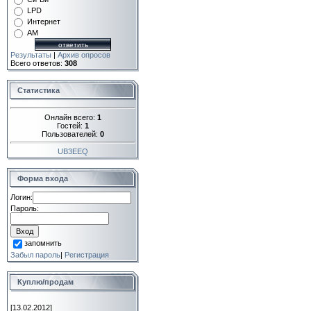
LPD
Интернет
AM
Результаты
|
Архив опросов
Всего ответов:
308
Статистика
Онлайн всего:
1
Гостей:
1
Пользователей:
0
UB3EEQ
Форма входа
Логин:
Пароль:
запомнить
Забыл пароль
|
Регистрация
Куплю/продам
[13.02.2012]