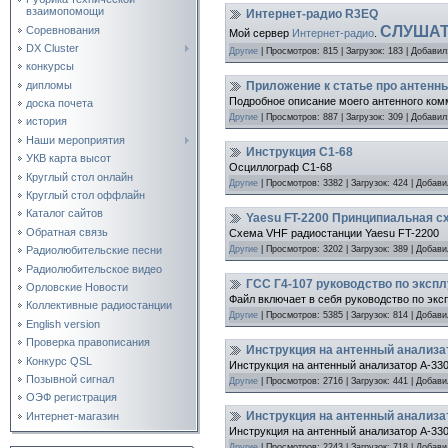
взаимопомощи
Интернет-радио R3EQ
СЛУША
Соревнования
Мой сервер
Интернет-радио
.
DX Cluster
Другие
|
Просмотров:
815
|
Загрузок:
183
|
Добавил
конкурсы
Приложение к статье про антенн
дипломы
Подробное описание моего антенного ком
доска почета
Другие
|
Просмотров:
887
|
Загрузок:
309
|
Добавил
история
Наши мероприятия
Инструкция С1-68
УКВ карта высот
Осциллограф С1-68
Круглый стол онлайн
Другие
|
Просмотров:
3382
|
Загрузок:
424
|
Добави
Круглый стол оффлайн
Каталог сайтов
Yaesu FT-2200 Принципиальная с
Обратная связь
Схема VHF радиостанции Yaesu FT-2200
Другие
|
Просмотров:
3202
|
Загрузок:
389
|
Добави
Радиолюбительские песни
Радиолюбительское видео
ГСС Г4-107 руководство по эксп
Орловские Новости
Файл включает в себя руководство по экс
Коллективные радиостанции
Другие
|
Просмотров:
5385
|
Загрузок:
814
|
Добави
English version
Проверка правописания
Инструкция на антенный анализат
Конкурс QSL
Инструкция на антенный анализатор А-330
Позывной сигнал
Другие
|
Просмотров:
2716
|
Загрузок:
441
|
Добави
ОЭФ регистрация
Инструкция на антенный анализа
Интернет-магазин
Инструкция на антенный анализатор А-33
Другие
|
Просмотров:
2243
|
Загрузок:
718
|
Добави