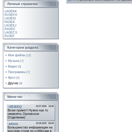
Личные странички
UA3EKK
RV3EFH
UA3EID
RA3EA
UA3EKJ
RA3ED
UA3ECX
RV3EF
Категории раздела
Мои файлы
[13]
Музыка
[7]
Видео
[0]
Программы
[7]
Фрто
[0]
Другие
[8]
Мини-чат