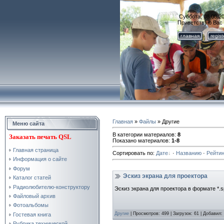
Суббота, 08.08.20
Приветствую Вас
главная
regis
Главная
»
Файлы
» Другие
Меню сайта
В категории материалов
:
8
Заказать
печать QSL
Показано материалов
:
1-8
Главная страница
Сортировать по
:
Дате
·
Названию
·
Рейтин
Информация о сайте
Форум
Эскиз экрана для проектора
Каталог статей
Радиолюбителю-конструктору
Эскиз экрана для проектора в формате *.sp
Файловый архив
Фотоальбомы
Другие
|
Просмотров:
499
|
Загрузок:
61
|
Добавил:
Гостевая книга
Рубрика технической