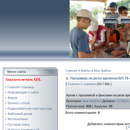
Пятница, 07.08.20
Приветствую Вас
главная
regis
Главная
»
Файлы
»
Мои файлы
Меню сайта
Прошивка на реле времени ВЛ-76
Заказать
печать QSL
[
Скачать с сервера
(10.7 Kb) ]
Главная страница
Информация о сайте
Архив с прошивкой и фьюзами на реле вр
Форум
Категория
:
Мои файлы
|
Добавил
:
RV3EEQ
Каталог статей
Просмотров
:
835
|
Загрузок
:
33
Радиолюбителю-конструктору
Всего комментариев
:
0
Файловый архив
Фотоальбомы
Добавлять комментарии могу
Гостевая книга
[
Р
Рубрика технической