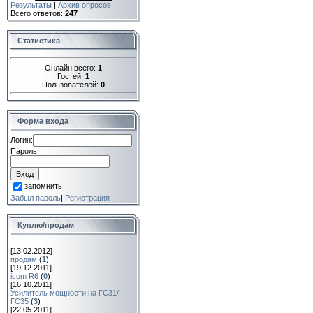
Результаты
|
Архив опросов
Всего ответов:
247
Статистика
Онлайн всего:
1
Гостей:
1
Пользователей:
0
Форма входа
Логин:
Пароль:
запомнить
Забыл пароль
|
Регистрация
Куплю/продам
[13.02.2012]
продам
(
1
)
[19.12.2011]
icom R6
(
0
)
[16.10.2011]
Усилитель мощности на ГС31/
ГС35
(
3
)
[22.05.2011]