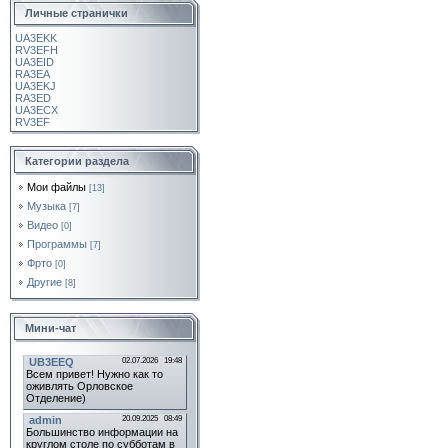
Личные странички
UA3EKK
RV3EFH
UA3EID
RA3EA
UA3EKJ
RA3ED
UA3ECX
RV3EF
Категории раздела
Мои файлы
[13]
Музыка
[7]
Видео
[0]
Программы
[7]
Фрто
[0]
Другие
[8]
Мини-чат