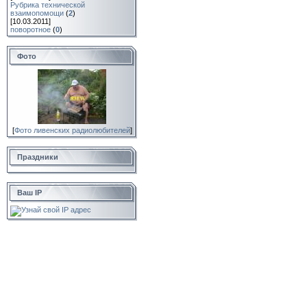
Рубрика технической
взаимопомощи
(
2
)
[10.03.2011]
поворотное
(
0
)
Фото
[
Фото ливенских радиолюбителей
]
Праздники
Ваш IP