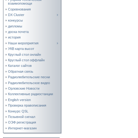
взаимопомощи
Соревнования
DX Cluster
конкурсы
дипломы
доска почета
история
Наши мероприятия
УКВ карта высот
Круглый стол онлайн
Круглый стол оффлайн
Каталог сайтов
Обратная связь
Радиолюбительские песни
Радиолюбительское видео
Орловские Новости
Коллективные радиостанции
English version
Проверка правописания
Конкурс QSL
Позывной сигнал
ОЭФ регистрация
Интернет-магазин