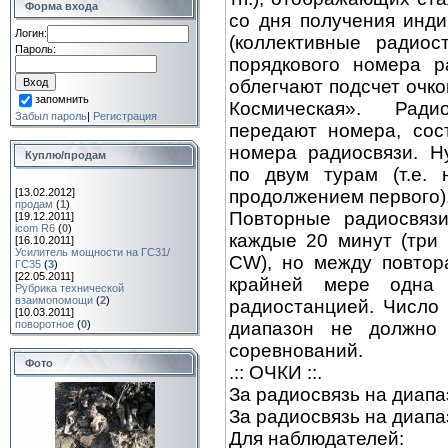
Форма входа
со дня получения инди
Логин:
(коллективные радио
Пароль:
порядкового номера 
облегчают подсчет очко
запомнить
Космическая». Ради
Забыл пароль
|
Регистрация
передают номера, сос
номера радиосвязи. Н
Куплю/продам
по двум турам (т.е. 
[13.02.2012]
продолжением первого)
продам
(
1
)
Повторные радиосвязи
[19.12.2011]
icom R6
(
0
)
каждые 20 минут (три 
[16.10.2011]
Усилитель мощности на ГС31/
СW), но между повтор
ГС35
(
3
)
[22.05.2011]
крайней мере одна 
Рубрика технической
взаимопомощи
(
2
)
радиостанцией. Число 
[10.03.2011]
поворотное
(
0
)
диапазон не должно
соревнований.
Фото
.:: ОЧКИ ::.
За радиосвязь на диапа
За радиосвязь на диапа
Для наблюдателей: