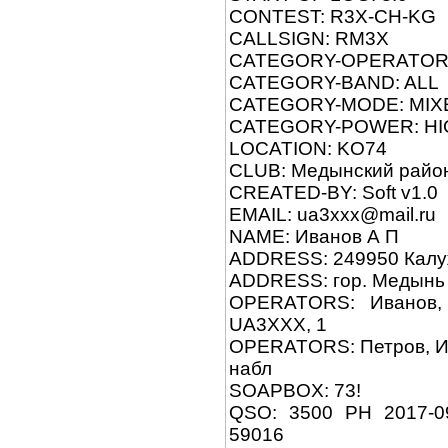
CONTEST: R3X-CH-KG
CALLSIGN: RM3X
CATEGORY-OPERATOR:
CATEGORY-BAND: ALL
CATEGORY-MODE: MIX
CATEGORY-POWER: HI
LOCATION: KO74
CLUB: Медынский райо
CREATED-BY: Soft v1.0
EMAIL: ua3xxx@mail.ru
NAME: Иванов А П
ADDRESS: 249950 Калу
ADDRESS: гор. Медынь 
OPERATORS: Иванов, 
UA3XXX, 1
OPERATORS: Петров, Ив
набл
SOAPBOX: 73!
QSO: 3500 PH 2017-
59016