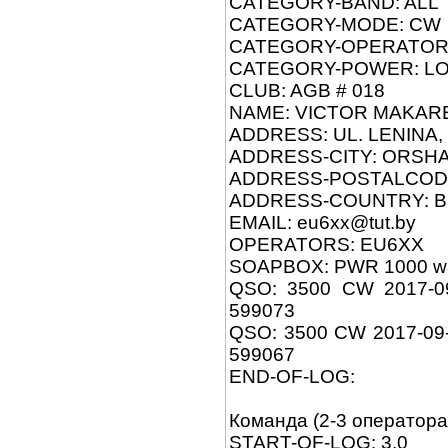
CATEGORY-BAND: ALL
CATEGORY-MODE: CW
CATEGORY-OPERATOR:
CATEGORY-POWER: L
CLUB: AGB # 018
NAME: VICTOR MAKAR
ADDRESS: UL. LENINA, 
ADDRESS-CITY: ORSH
ADDRESS-POSTALCODE
ADDRESS-COUNTRY: 
EMAIL: eu6xx@tut.by
OPERATORS: EU6XX
SOAPBOX: PWR 1000 wat
QSO: 3500 CW 2017-0
599073
QSO: 3500 CW 2017-09
599067
END-OF-LOG:
Команда (2-3 оператора
START-OF-LOG: 3.0