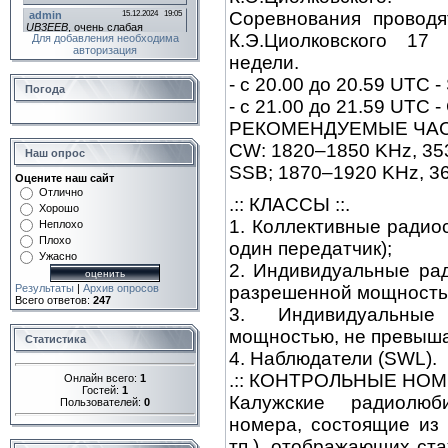
Соревнования проводя
К.Э.Циолковского 17
Для добавления необходима
авторизация
недели.
- с 20.00 до 20.59 UTC -
Погода
- c 21.00 до 21.59 UTC -
РЕКОМЕНДУЕМЫЕ ЧАС
CW: 1820–1850 KHz, 35
Наш опрос
SSB; 1870–1920 KHz, 3
Оцените наш сайт
Отлично
.:: КЛАССЫ ::.
Хорошо
1. Коллективные радио
Неплохо
Плохо
один передатчик);
Ужасно
2. Индивидуальные ра
Результаты
|
Архив опросов
разрешенной мощность
Всего ответов:
247
3. Индивидуальные
мощностью, не превыша
Статистика
4. Наблюдатели (SWL).
.:: КОНТРОЛЬНЫЕ НОМЕ
Онлайн всего:
1
Гостей:
1
Калужские радиолюб
Пользователей:
0
номера, состоящие из 
тп.), отображающих ст