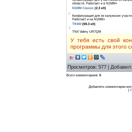
области. Работает и в N1MM+
N1MM Classic
(2.3 кб)
2
Конфигурация для не калужских участн
Работает и на N1MM+
TR4W
(69.3 кб)
3
TNX Valery UR7QM
У тебя есть свой ко
программы для этого с
Просмотров
: 577 |
Добавил
Всего комментариев
:
0
Добавлять комментарии могу
[
Р