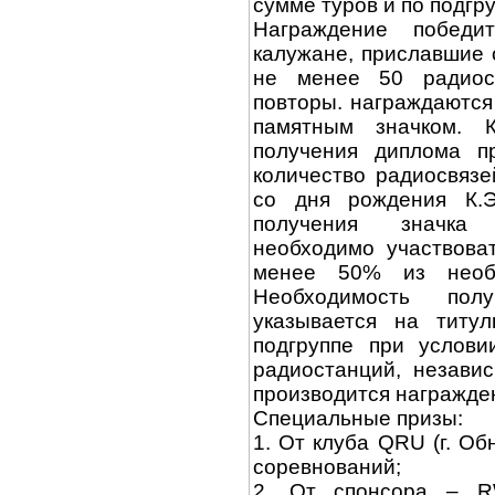
сумме туров и по подг
Награждение победи
калужане, приславшие 
не менее 50 радиос
повторы. награждаются
памятным значком. 
получения диплома п
количество радиосвязе
со дня рождения К.Э.
получения значка 
необходимо участвова
менее 50% из необ
Необходимость по
указывается на титу
подгруппе при услов
радиостанций, незави
производится награжде
Специальные призы:
1. От клуба QRU (г. Об
соревнований;
2. От спонсора – R