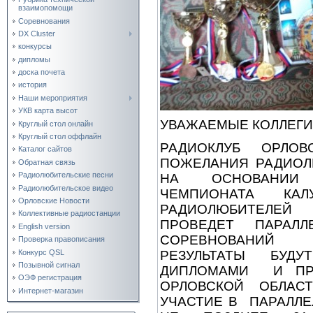
взаимопомощи
Соревнования
DX Cluster
конкурсы
дипломы
доска почета
история
Наши мероприятия
УКВ карта высот
УВАЖАЕМЫЕ КОЛЛЕГИ
Круглый стол онлайн
Круглый стол оффлайн
РАДИОКЛУБ ОРЛО
Каталог сайтов
ПОЖЕЛАНИЯ РАДИОЛ
Обратная связь
Радиолюбительские песни
НА ОСНОВАНИИ 
Радиолюбительское видео
ЧЕМПИОНАТА КА
Орловские Новости
РАДИОЛЮБИТЕЛЕ
Коллективные радиостанции
ПРОВЕДЕТ ПАРАЛЛ
English version
СОРЕВНОВАНИЙ
Проверка правописания
Конкурс QSL
РЕЗУЛЬТАТЫ БУДУ
Позывной сигнал
ДИПЛОМАМИ И ПР
ОЭФ регистрация
ОРЛОВСКОЙ ОБЛА
Интернет-магазин
УЧАСТИЕ В ПАРАЛЛ