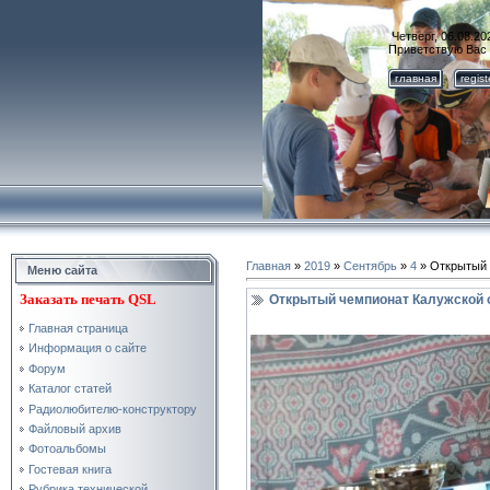
Четверг, 06.08.20
Приветствую Вас
главная
regis
Главная
»
2019
»
Сентябрь
»
4
» Открытый 
Меню сайта
Заказать
печать QSL
Открытый чемпионат Калужской 
Главная страница
Информация о сайте
Форум
Каталог статей
Радиолюбителю-конструктору
Файловый архив
Фотоальбомы
Гостевая книга
Рубрика технической