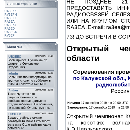
НЕ ПОЗДНЕЕ 21
Личные странички
ПРЕДОСТАВИТЬ ИН
UA3EKK
РАДИОСВЯЗЕЙ СЕЛЕЗНЕВУ
RV3EFH
UA3EID
ИЛИ НА КРУГЛОМ СТО
RA3EA
UA3EKJ
RA3EA .E-mail: ra3ea@ma
RA3ED
UA3ECX
73! ДО ВСТРЕЧИ В СО
RV3EF
Открытый че
Мини-чат
области
Соревнования пров
по Калужской обл.,
радиолюбит
Россия
Начало:
17 сентября 2019 г. в 20:00 UTC
Завершение:
17 сентября 2019 г. в 21:5
Открытый чемпионат Ка
на коротких волн
К.Э.Циолковского.