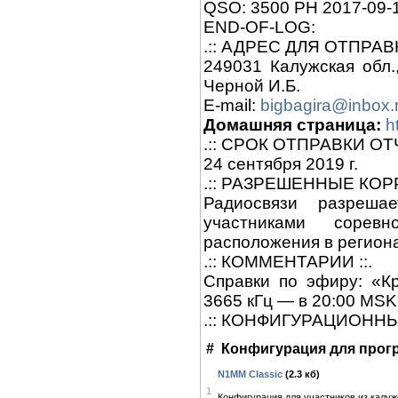
QSO: 3500 PH 2017-09-
END-OF-LOG:
.:: АДРЕС ДЛЯ ОТПРАВК
249031 Калужская обл., 
Черной И.Б.
E-mail:
bigbagira@inbox.
Домашняя страница:
h
.:: СРОК ОТПРАВКИ ОТЧ
24 сентября 2019 г.
.:: РАЗРЕШЕННЫЕ КОР
Радиосвязи разреша
участниками сорев
расположения в регион
.:: КОММЕНТАРИИ ::.
Справки по эфиру: «К
3665 кГц — в 20:00 MSK
.:: КОНФИГУРАЦИОННЫ
#
Конфигурация для про
N1MM Classic
(2.3 кб)
1
Конфигурация для участников из калуж