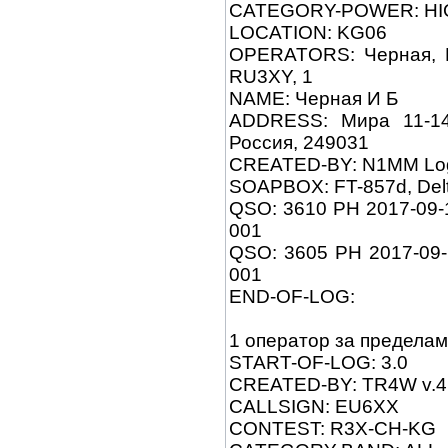
CATEGORY-POWER: HI
LOCATION: KG06
OPERATORS: Черная, И
RU3XY, 1
NAME: Черная И Б
ADDRESS: Мира 11-14,
Россия, 249031
CREATED-BY: N1MM Log
SOAPBOX: FT-857d, Del
QSO: 3610 PH 2017-09-
001
QSO: 3605 PH 2017-09
001
END-OF-LOG:
1 оператор за предела
START-OF-LOG: 3.0
CREATED-BY: TR4W v.4.
CALLSIGN: EU6XX
CONTEST: R3X-CH-KG