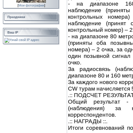
- на диапазоне 160
[
Мои фотографии
]
наблюдение (приняты
контрольных номера)
Праздники
наблюдение (принят 
контрольный номер) – 2
Ваш IP
- на диапазоне 80 мет
(приняты оба позывн
номера) – 2 очка, за о
один позывной сигнал 
очко.
За радиосвязь (набл
диапазоне 80 и 160 мет
За каждого нового кор
СW турам начисляется 5
.:: ПОДСЧЕТ РЕЗУЛЬТАТА
Общий результат - 
(наблюдения) за
корреспондентов.
.:: НАГРАДЫ ::.
Итоги соревнований по