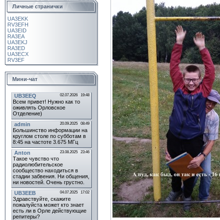
Личные странички
UA3EKK
RV3EFH
UA3EID
RA3EA
UA3EKJ
RA3ED
UA3ECX
RV3EF
Мини-чат