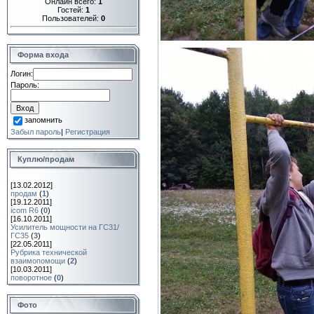
Онлайн всего:
1
Гостей:
1
Пользователей:
0
Форма входа
Логин:
Пароль:
запомнить
Забыл пароль
|
Регистрация
Куплю/продам
[13.02.2012]
продам
(
1
)
[19.12.2011]
icom R6
(
0
)
[16.10.2011]
Усилитель мощности на ГС31/
ГС35
(
3
)
[22.05.2011]
Рубрика технической
взаимопомощи
(
2
)
[10.03.2011]
поворотное
(
0
)
Фото