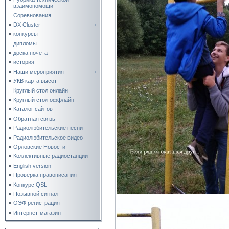
взаимопомощи
Соревнования
DX Cluster
конкурсы
дипломы
доска почета
история
Наши мероприятия
УКВ карта высот
Круглый стол онлайн
Круглый стол оффлайн
Каталог сайтов
Обратная связь
Радиолюбительские песни
Радиолюбительское видео
Орловские Новости
Коллективные радиостанции
English version
Проверка правописания
Конкурс QSL
Позывной сигнал
ОЭФ регистрация
Интернет-магазин