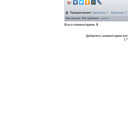
Прикрепления
:
Картинка 1
·
Картинка 2
Просмотров
: 404 |
Добавил
:
ua3euw
Всего комментариев
:
0
Добавлять комментарии могу
[
Р