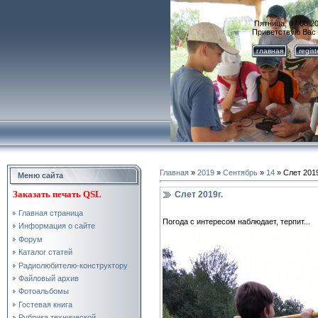
Пятница, 07.08.20
Приветствую Вас
главная
regis
Главная
»
2019
»
Сентябрь
»
14
» Слет 2019
Меню сайта
Заказать
печать QSL
Слет 2019г.
Главная страница
Погода с интересом наблюдает, терпит...
Информация о сайте
Форум
Каталог статей
Радиолюбителю-конструктору
Файловый архив
Фотоальбомы
Гостевая книга
Рубрика технической