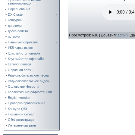
взаимопомощи
Соревнования
DX Cluster
конкурсы
дипломы
доска почета
Просмотров:
636
|
Добавил:
admin
|
Да
история
Наши мероприятия
УКВ карта высот
Круглый стол онлайн
Круглый стол оффлайн
Каталог сайтов
Обратная связь
Радиолюбительские песни
Радиолюбительское видео
Орловские Новости
Коллективные радиостанции
English version
Проверка правописания
Конкурс QSL
Позывной сигнал
ОЭФ регистрация
Интернет-магазин