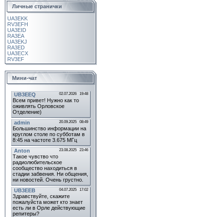
Личные странички
UA3EKK
RV3EFH
UA3EID
RA3EA
UA3EKJ
RA3ED
UA3ECX
RV3EF
Мини-чат