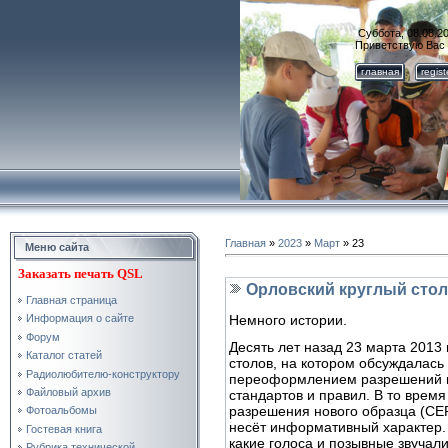
Суббота, 08.08.20
Приветствую Вас
главная
regis
Главная
»
2023
»
Март
»
23
Меню сайта
Заказать
печать QSL
Орловский круглый стол 
Главная страница
Немного истории.
Информация о сайте
Форум
Десять лет назад 23 марта 2013 
Каталог статей
столов, на котором обсуждалась
Радиолюбителю-конструктору
переоформлением разрешений на
Файловый архив
стандартов и правил. В то вре
разрешения нового образца (CEP
Фотоальбомы
несёт информативный характер.
Гостевая книга
какие голоса и позывные звучал
Рубрика технической