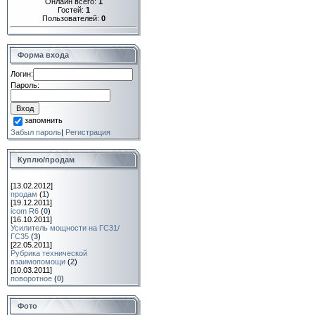
Онлайн всего:
1
Гостей:
1
Пользователей:
0
Форма входа
Логин:
Пароль:
запомнить
Забыл пароль
|
Регистрация
Куплю/продам
[13.02.2012]
продам
(
1
)
[19.12.2011]
icom R6
(
0
)
[16.10.2011]
Усилитель мощности на ГС31/
ГС35
(
3
)
[22.05.2011]
Рубрика технической
взаимопомощи
(
2
)
[10.03.2011]
поворотное
(
0
)
Фото