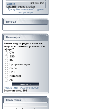
Для добавления необходима
авторизация
Погода
Наш опрос
Каким видом радиосвязи вас
чаще всего можно услышать в
эфире?
CW
SSB
FM
Цифровые виды
Си-Би
LPD
Интернет
AM
Результаты
|
Архив опросов
Всего ответов:
308
Статистика