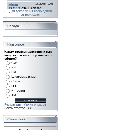
Для добавления необходима
авторизация
Погода
Наш опрос
Каким видом радиосвязи вас
чаще всего можно услышать в
эфире?
CW
SSB
FM
Цифровые виды
Си-Би
LPD
Интернет
AM
Результаты
|
Архив опросов
Всего ответов:
308
Статистика