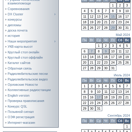
взаимопомощи
1
2
3
Соревнования
4
5
6
7
8
9
10
DX Cluster
11
12
13
14
15
16
17
конкурсы
18
19
20
21
22
23
24
дипломы
25
26
27
28
29
30
31
доска почета
Май 2024
история
Пн
Вт
Ср
Чт
Пт
Сб
Вс
Наши мероприятия
1
2
3
4
5
УКВ карта высот
6
7
8
9
10
11
12
Круглый стол онлайн
13
14
15
16
17
18
19
Круглый стол оффлайн
20
21
22
23
24
25
26
Каталог сайтов
27
28
29
30
31
Обратная связь
Радиолюбительские песни
Июль 2024
Радиолюбительское видео
Пн
Вт
Ср
Чт
Пт
Сб
Вс
Орловские Новости
1
2
3
4
5
6
7
Коллективные радиостанции
8
9
10
11
12
13
14
English version
15
16
17
18
19
20
21
Проверка правописания
22
23
24
25
26
27
28
Конкурс QSL
29
30
31
Позывной сигнал
Сентябрь 2024
ОЭФ регистрация
Пн
Вт
Ср
Чт
Пт
Сб
Вс
Интернет-магазин
1