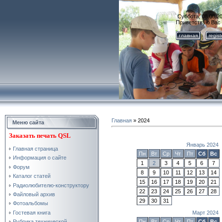
Суббота, 08.08.20
Приветствую Вас
главная
regis
Главная
»
2024
Меню сайта
Заказать
печать QSL
Январь 2024
Главная страница
Пн
Вт
Ср
Чт
Пт
Сб
Вс
Информация о сайте
1
2
3
4
5
6
7
Форум
8
9
10
11
12
13
14
Каталог статей
15
16
17
18
19
20
21
Радиолюбителю-конструктору
22
23
24
25
26
27
28
Файловый архив
29
30
31
Фотоальбомы
Гостевая книга
Март 2024
Рубрика технической
Пн
Вт
Ср
Чт
Пт
Сб
Вс