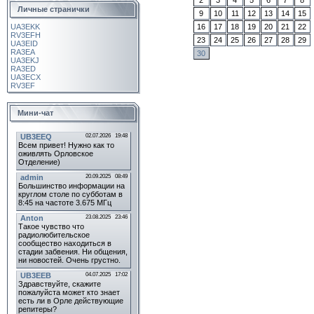
2
3
4
5
6
7
8
Личные странички
9
10
11
12
13
14
15
UA3EKK
16
17
18
19
20
21
22
RV3EFH
23
24
25
26
27
28
29
UA3EID
RA3EA
30
UA3EKJ
RA3ED
UA3ECX
RV3EF
Мини-чат