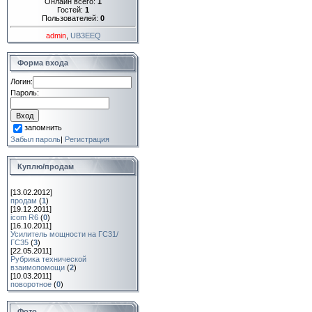
Онлайн всего:
1
Гостей:
1
Пользователей:
0
admin
,
UB3EEQ
Форма входа
Логин:
Пароль:
запомнить
Забыл пароль
|
Регистрация
Куплю/продам
[13.02.2012]
продам
(
1
)
[19.12.2011]
icom R6
(
0
)
[16.10.2011]
Усилитель мощности на ГС31/
ГС35
(
3
)
[22.05.2011]
Рубрика технической
взаимопомощи
(
2
)
[10.03.2011]
поворотное
(
0
)
Фото