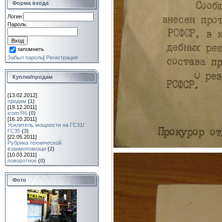
Форма входа
Логин:
Пароль:
запомнить
Забыл пароль
|
Регистрация
Куплю/продам
[13.02.2012]
продам
(
1
)
[19.12.2011]
icom R6
(
0
)
[16.10.2011]
Усилитель мощности на ГС31/
ГС35
(
3
)
[22.05.2011]
Рубрика технической
взаимопомощи
(
2
)
[10.03.2011]
поворотное
(
0
)
Фото