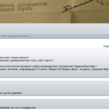
,
Олег Сергеевич Савинкин
Пор
ьных мест выше крыши !
 иваном никифоровичем" весь сайт портят !
имого посетителя интернет-сайта посвящённого Орловским Радиолюбителям !
ание, антенны, информация ! И опять: Медов-Не Медов, Дали - не дали, Савинкин-Мас
ая, шутка удалена
ребение за счет государства