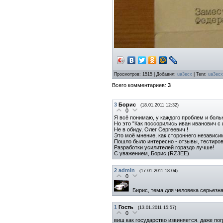
Просмотров
: 1515 |
Добавил
:
ua3ecx
|
Теги
:
ua3ecx
Всего комментариев
:
3
3
Борис
(18.01.2011 12:32)
0
Я всё понимаю, у каждого проблем и бол
Но это "Как поссорились иван иванович с
Не в обиду, Олег Сергеевич !
Это моё мнение, как стороннего независ
Пошло было интересно - отзывы, тестиров
Разработки усилителей гораздо лучше!
С уважением, Борис (RZ3EE).
2
admin
(17.01.2011 18:04)
0
Бирис, тема для человека серьезн
1
Гость
(13.01.2011 15:57)
0
виш как государство извиняется. даже пог