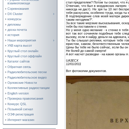
стал предателем? Потом ты сказал, что я 
взаимопомощи
Отвечаю, что был в мордовских лагерях -
Соревнования
никогда не даст). Не зря ты 10 лет бесп
тебя раскусила, особенно тогда, когда т
DX Cluster
В подтверждение слов моей матери директ
конкурсы
таким негодяем?".
За все такие мерзкие высказывания, оско
дипломы
тебя бы поставили к стенке.
доска почета
Но у меня одно желание - к стенке я тебя
вот так вот сочиняли подобные тебе след
история
вызову, если я найду деньги на адвоката
Ты бы слышал реплики, которые тебе гов
Наши мероприятия
юристом, хамом, безответственным челов
УКВ карта высот
Цены бы тебе не было сейчас, если бы он
Не болей до самой смерти!
Круглый стол онлайн
А вот насчет разведки - на какие органы я
Круглый стол оффлайн
UA3ECX
Каталог сайтов
12/01/2011
Обратная связь
Вот фотокопии документов.
Радиолюбительские песни
Радиолюбительское видео
Орловские Новости
Коллективные радиостанции
English version
Проверка правописания
Конкурс QSL
Позывной сигнал
ОЭФ регистрация
Интернет-магазин