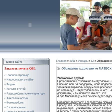
Четверг, 06.08.20
Приветствую Вас
главная
regis
Главная
»
2011
»
Январь
»
12
» Обращение 
Меню сайта
Заказать
печать QSL
Обращение к друзьям от UA3ECX
Главная страница
Уважаемые друзья!
Информация о сайте
Прочитал ваши отклики на выступление R
Спасибо вам за поддержку, меня поддержал
Форум
звонили и выражали недоумение распояса
Каталог статей
на него в суд. Свидетелей очень много.
документы, и вы поймете кто есть кто.
Радиолюбителю-конструктору
А для Маскаева у меня сейчас будет отде
Файловый архив
Бывшему прокурору, следователю, "юрист
Фотоальбомы
Прослушав несколько раз записанное в эф
Гостевая книга
видимо одна - уничтожить Россию в корне
А теперь о твоих "следственных" похожде
Рубрика технической