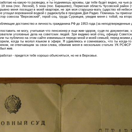
работаю на какую-то разведку, и ты поднимешь архивы, где тебе будет видно, на чью р
 19 зона (пос. Лесной), 5 зона (пос. Барашево), Пермская область Чусовской район 
рерывно меня посещал в моей квартире, не зря моя старушка-мать (царство ей небесно
ы ее угощал ворованной водкой с радиоклуба в праздник Дня Радио. Помнишь ты приех
ор совхоза "Верховский", герой соц. труда Суровцев, увидев меня с тобой, на втор
рбляющие достоинство и личность гражданина РФ до 1953 года (за неподтвержденные 
 поставить не могу, учитывая что пенсионер и еще жив-здоров, судя по документам, з
ователи уголовные дела на советских людей. Зря видимо мой отец, офицер Советской
, или ты публично на этом сайте извинишься передо мной и моей семьей, перед моими
орили, когда ты молол языком в эфире. Я удивляюсь и сомневаюсь, что ты когда-то
еком, не отвечающим за свои слова, обвинив меня в нескольких статьях УК РСФСР -
 был жив.
 работал - придется тебе хорошо объясняться, но не в Верховье.