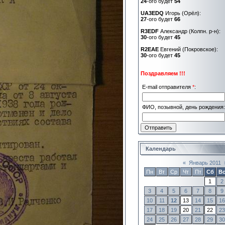
24
-ого будет
54
UA3EDQ
Игорь (Орёл):
27
-ого будет
66
R3EDF
Александр (Колпн. р-н):
30
-ого будет
45
R2EAE
Евгений (Покровское):
30
-ого будет
45
Поздравляем !!!
E-mail отправителя
*
:
ФИО, позывной, день рождения:
Календарь
«
Январь 2011
Пн
Вт
Ср
Чт
Пт
Сб
В
1
2
3
4
5
6
7
8
9
10
11
12
13
14
15
16
17
18
19
20
21
22
23
24
25
26
27
28
29
30