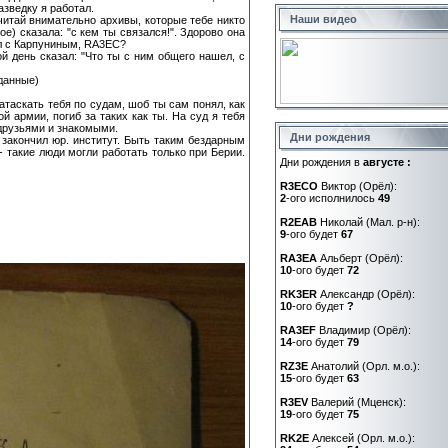
азведку я работал.
Наши видео
(читай внимательно архивы, которые тебе никто
е) сказала: "с кем ты связался!". Здорово она
ал с Карпуниным, RA3EC?
ой день сказал: "Что ты с ним общего нашел, с
данные)
атаскать тебя по судам, шоб ты сам понял, как
 армии, погиб за таких как ты. На суд я тебя
 друзьями и знакомыми.
Дни рождения
 закончил юр. институт. Быть таким бездарным
 такие люди могли работать только при Берии.
Дни рождения в
августе :
R3ECO
Виктор (Орёл):
2
-ого исполнилось
49
R2EAB
Николай (Мал. р-н):
9
-ого будет
67
RA3EA
Альберт (Орёл):
10
-ого будет
72
RK3ER
Александр (Орёл):
10
-ого будет
?
RA3EF
Владимир (Орёл):
14
-ого будет
79
RZ3E
Анатолий (Орл. м.о.):
15
-ого будет
63
R3EV
Валерий (Мценск):
19
-ого будет
75
RK2E
Алексей (Орл. м.о.):