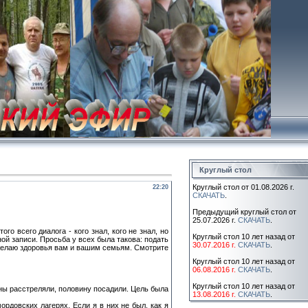
Круглый стол
Круглый стол от 01.08.2026 г.
22:20
СКАЧАТЬ
.
Предыдущий круглый стол от
25.07.2026 г.
СКАЧАТЬ
.
го всего диалога - кого знал, кого не знал, но
Круглый стол 10 лет назад от
й записи. Просьба у всех была такова: подать
30.07.2016 г.
СКАЧАТЬ
.
 желаю здоровья вам и вашим семьям. Смотрите
Круглый стол 10 лет назад от
06.08.2016 г.
СКАЧАТЬ
.
Круглый стол 10 лет назад от
аны расстреляли, половину посадили. Цель была
13.08.2016 г.
СКАЧАТЬ
.
ордовских лагерях. Если я в них не был, как я