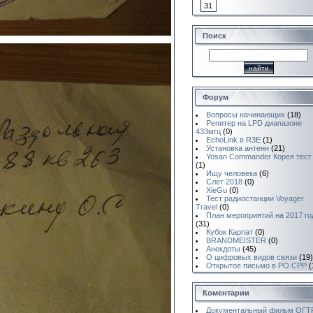
31
Поиск
Форум
Вопросы начинающих
(18)
Репитер на LPD диапазоне
433мгц
(0)
EchoLink в R3E
(1)
Установка антенн
(21)
Yosan Commander Корея тест
(1)
Ищу человека
(6)
Слет 2018
(0)
XieGu
(0)
Тест радиостанции Voyager
Travel
(0)
План мероприятий на 2017 го
(31)
Кубок Карпат
(0)
BRANDMEISTER
(0)
Анекдоты
(45)
О цифровых видов связи
(19)
Открытое письмо в РО СРР
(
Коментарии
Документальный фильм ОГТ