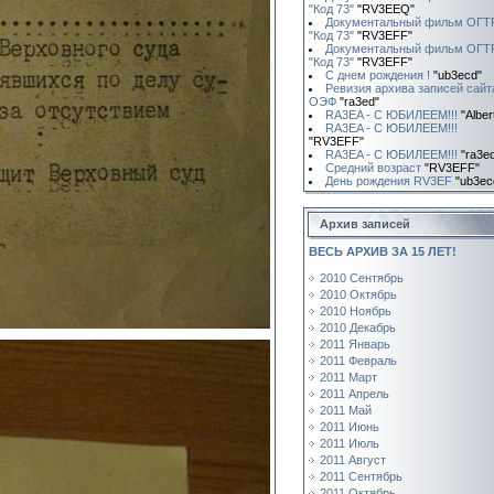
"Код 73"
"RV3EEQ"
Документальный фильм ОГТ
"Код 73"
"RV3EFF"
Документальный фильм ОГТ
"Код 73"
"RV3EFF"
С днем рождения !
"ub3ecd"
Ревизия архива записей сайт
ОЭФ
"ra3ed"
RA3EA - С ЮБИЛЕЕМ!!!
"Alber
RA3EA - С ЮБИЛЕЕМ!!!
"RV3EFF"
RA3EA - С ЮБИЛЕЕМ!!!
"ra3e
Средний возраст
"RV3EFF"
День рождения RV3EF
"ub3ec
Архив записей
ВЕСЬ АРХИВ ЗА 15 ЛЕТ!
2010 Сентябрь
2010 Октябрь
2010 Ноябрь
2010 Декабрь
2011 Январь
2011 Февраль
2011 Март
2011 Апрель
2011 Май
2011 Июнь
2011 Июль
2011 Август
2011 Сентябрь
2011 Октябрь