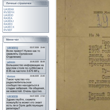
Личные странички
UA3EKK
RV3EFH
UA3EID
RA3EA
UA3EKJ
RA3ED
UA3ECX
RV3EF
Мини-чат