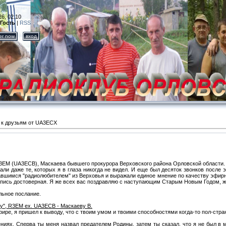
26, 02:10
Гость
|
RSS
ter now
вход
к друзьям от UA3ECX
3EM (UA3ECB), Маскаева бывшего прокурора Верховского района Орловской области.
и даже те, которых я в глаза никогда не видел. И еще был десяток звонков после это
вшимся "радиолюбителем" из Верховья и выражали единое мнение по качеству эфирно
 Запись достоверная. Я же всех вас поздравляю с наступающим Старым Новым Годом,
льное послание.
у", R3EM ex. UA3ECB - Маскаеву В.
ире, я пришел к выводу, что с твоим умом и твоими способностями когда-то пол-стр
.
ниях. Сперва ты меня назвал предателем Родины, затем ты сказал, что я не был в м