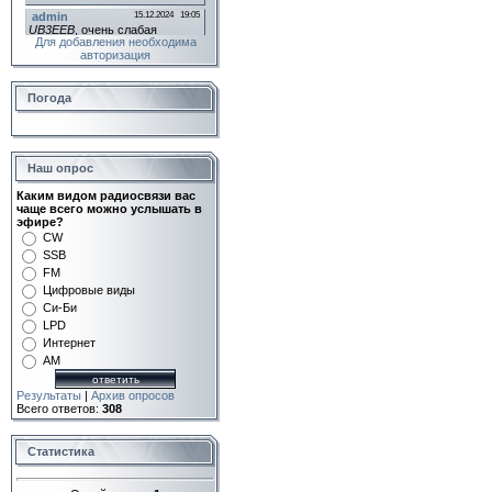
Для добавления необходима
авторизация
Погода
Наш опрос
Каким видом радиосвязи вас
чаще всего можно услышать в
эфире?
CW
SSB
FM
Цифровые виды
Си-Би
LPD
Интернет
AM
Результаты
|
Архив опросов
Всего ответов:
308
Статистика