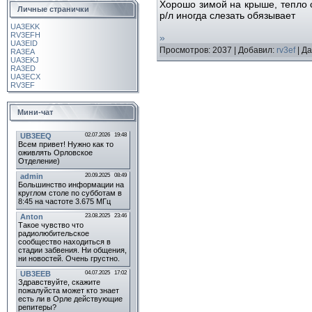
Хорошо зимой на крыше, тепло су
Личные странички
р/л иногда слезать обязывает
UA3EKK
RV3EFH
»
UA3EID
Просмотров:
2037
|
Добавил:
rv3ef
|
Да
RA3EA
UA3EKJ
RA3ED
UA3ECX
RV3EF
Мини-чат