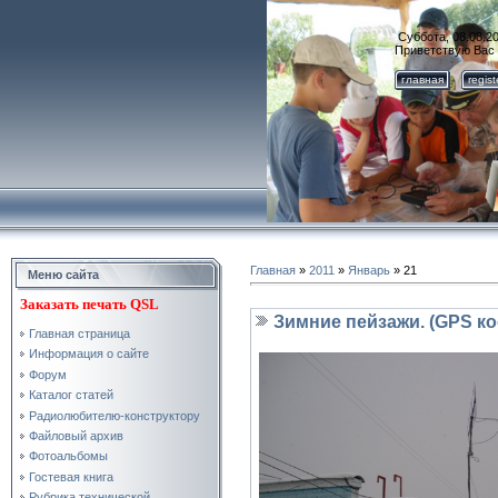
Суббота, 08.08.20
Приветствую Вас
главная
regis
Главная
»
2011
»
Январь
»
21
Меню сайта
Заказать
печать QSL
Зимние пейзажи. (GPS ко
Главная страница
Информация о сайте
Форум
Каталог статей
Радиолюбителю-конструктору
Файловый архив
Фотоальбомы
Гостевая книга
Рубрика технической