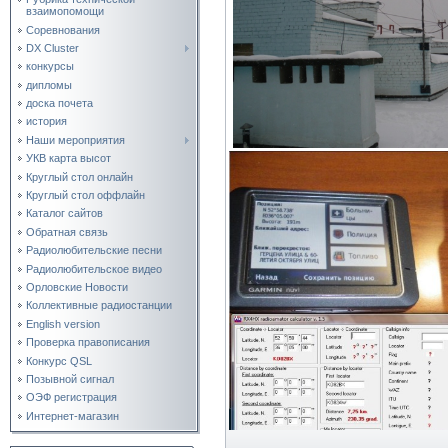
взаимопомощи
Соревнования
DX Cluster
конкурсы
дипломы
доска почета
история
Наши мероприятия
УКВ карта высот
Круглый стол онлайн
Круглый стол оффлайн
Каталог сайтов
Обратная связь
Радиолюбительские песни
Радиолюбительское видео
Орловские Новости
Коллективные радиостанции
English version
Проверка правописания
Конкурс QSL
Позывной сигнал
ОЭФ регистрация
Интернет-магазин