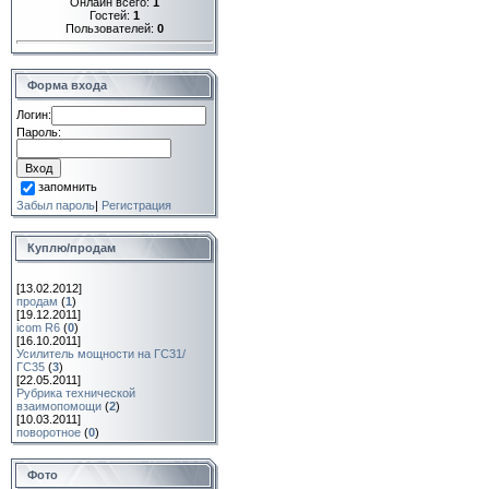
Онлайн всего:
1
Гостей:
1
Пользователей:
0
Форма входа
Логин:
Пароль:
запомнить
Забыл пароль
|
Регистрация
Куплю/продам
[13.02.2012]
продам
(
1
)
[19.12.2011]
icom R6
(
0
)
[16.10.2011]
Усилитель мощности на ГС31/
ГС35
(
3
)
[22.05.2011]
Рубрика технической
взаимопомощи
(
2
)
[10.03.2011]
поворотное
(
0
)
Фото