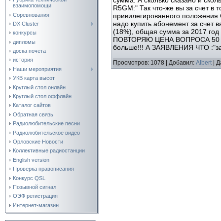
взаимопомощи
R5GM:" Так что-же вы за счет в 
Соревнования
привилегированного положения О
надо купить абонемент за счет 
DX Cluster
(18%), общая сумма за 2017 год 
конкурсы
ПОВТОРЯЮ ЦЕНА ВОПРОСА 50 РУ
дипломы
больше!!! А ЗАЯВЛЕНИЯ ЧТО :"з
доска почета
история
Просмотров:
1078
|
Добавил:
Albert
|
Д
Наши мероприятия
УКВ карта высот
Круглый стол онлайн
Круглый стол оффлайн
Каталог сайтов
Обратная связь
Радиолюбительские песни
Радиолюбительское видео
Орловские Новости
Коллективные радиостанции
English version
Проверка правописания
Конкурс QSL
Позывной сигнал
ОЭФ регистрация
Интернет-магазин