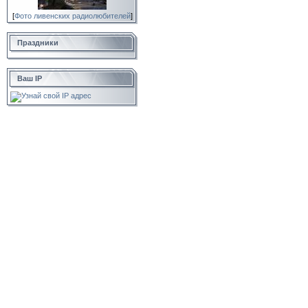
[
Фото ливенских радиолюбителей
]
Праздники
Ваш IP