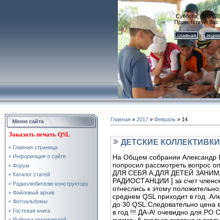
Суббота, 08.08.20
Приветствую Вас
главная
regis
Главная
»
2017
»
Февраль
»
14
Меню сайта
Заказать
печать QSL
ДЕТСКИЕ КОЛЛЕКТИВКИ
Главная страница
На Общем собрании Александр R
Информация о сайте
попросил рассмотреть вопрос 
Форум
ДЛЯ СЕБЯ А,ДЛЯ ДЕТЕЙ ЗАН
Каталог статей
РАДИОСТАНЦИИ ] за счет членск
Радиолюбителю-конструктору
отнеслись к этому положительно.
Файловый архив
среднем QSL приходит в год .Ал
Фотоальбомы
до 30 QSL.Следовательно цена 
Гостевая книга
в год !!! ДА-А! очевидно для Р
сумма. А сколько сказано и ско
Рубрика технической