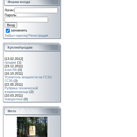
Форма входа
Логин:
Пароль:
запомнить
Забыл пароль
|
Регистрация
Куплю/продам
[13.02.2012]
продам
(
1
)
[19.12.2011]
icom R6
(
0
)
[16.10.2011]
Усилитель мощности на ГС31/
ГС35
(
3
)
[22.05.2011]
Рубрика технической
взаимопомощи
(
2
)
[10.03.2011]
поворотное
(
0
)
Фото