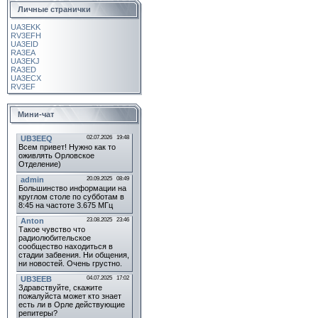
Личные странички
UA3EKK
RV3EFH
UA3EID
RA3EA
UA3EKJ
RA3ED
UA3ECX
RV3EF
Мини-чат