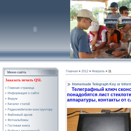
Пятница, 07.08.20
Приветствую Вас
главная
regis
Главная
»
2012
»
Февраль
»
11
Меню сайта
Заказать
печать QSL
Homemade Telegraph Key or Inform
Главная страница
Телеграфный ключ сконст
Информация о сайте
понадобятся лист стеклоте
Форум
аппаратуры, контакты от с
Каталог статей
Радиолюбителю-конструктору
Файловый архив
Фотоальбомы
Гостевая книга
Рубрика технической