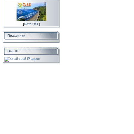
[
Фото QSL
]
Праздники
Ваш IP