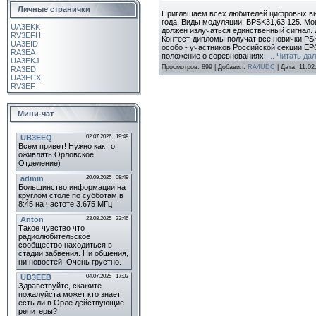
Личные странички
Приглашаем всех любителей цифровых вид
года. Виды модуляции: BPSK31,63,125. Мо
UA3EKK
должен излучаться единственный сигнал. Ди
RV3EFH
Контест-дипломы получат все новички PSK
UA3EID
особо - участников Российской секции EP
RA3EA
положение о соревнованиях:
...
Читать да
UA3EKJ
Просмотров:
899
|
Добавил:
RA4UDC
|
Дата:
11.02
RA3ED
UA3ECX
RV3EF
Мини-чат