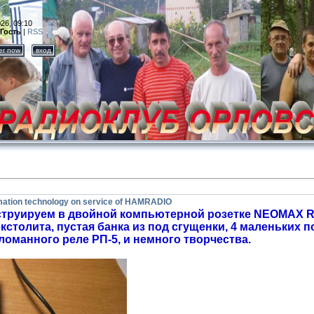
26, 09:10
Гость
|
RSS
ter now
вход
ation technology on service of HAMRADIO
руируем в двойной компьютерной розетке NEOMAX RJ-
кстолита, пустая банка из под сгущенки, 4 маленьких 
ломанного реле РП-5, и немного творчества.