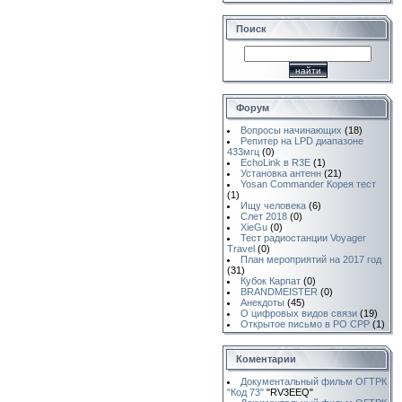
Поиск
Форум
Вопросы начинающих
(18)
Репитер на LPD диапазоне
433мгц
(0)
EchoLink в R3E
(1)
Установка антенн
(21)
Yosan Commander Корея тест
(1)
Ищу человека
(6)
Слет 2018
(0)
XieGu
(0)
Тест радиостанции Voyager
Travel
(0)
План мероприятий на 2017 год
(31)
Кубок Карпат
(0)
BRANDMEISTER
(0)
Анекдоты
(45)
О цифровых видов связи
(19)
Открытое письмо в РО СРР
(1)
Коментарии
Документальный фильм ОГТРК
"Код 73"
"RV3EEQ"