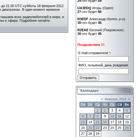
24
-ого будет
54
 до 21.00 UTC субботы 18 февраля 2012
UA3EDQ
Игорь (Орёл):
ых диапазонах. В один момент времени
27
-ого будет
66
иглашаем всех радиолюбителей в мире, и
R3EDF
Александр (Колпн. р-н):
аны в эфире. Подробнее читайте
30
-ого будет
45
R2EAE
Евгений (Покровское):
30
-ого будет
45
Поздравляем !!!
E-mail отправителя
*
:
ФИО, позывной, день рождения:
Календарь
«
Февраль 2012
»
Пн
Вт
Ср
Чт
Пт
Сб
Вс
1
2
3
4
5
6
7
8
9
10
11
12
13
14
15
16
17
18
19
20
21
22
23
24
25
26
27
28
29