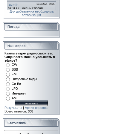
Для добавления необходима
авторизация
Погода
Наш опрос
Каким видом радиосвязи вас
чаще всего можно услышать в
эфире?
CW
SSB
FM
Цифровые виды
Си-Би
LPD
Интернет
AM
Результаты
|
Архив опросов
Всего ответов:
308
Статистика