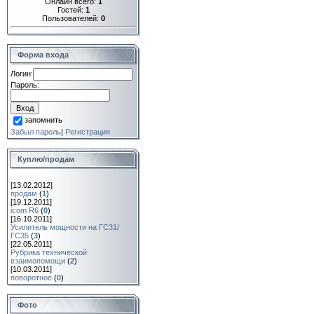
Онлайн всего:
1
Гостей:
1
Пользователей:
0
Форма входа
Логин:
Пароль:
запомнить
Забыл пароль
|
Регистрация
Куплю/продам
[13.02.2012]
продам
(
1
)
[19.12.2011]
icom R6
(
0
)
[16.10.2011]
Усилитель мощности на ГС31/
ГС35
(
3
)
[22.05.2011]
Рубрика технической
взаимопомощи
(
2
)
[10.03.2011]
поворотное
(
0
)
Фото