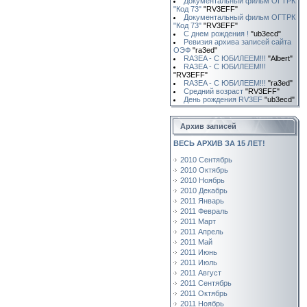
Документальный фильм ОГТРК
"Код 73"
"RV3EFF"
Документальный фильм ОГТРК
"Код 73"
"RV3EFF"
С днем рождения !
"ub3ecd"
Ревизия архива записей сайта
ОЭФ
"ra3ed"
RA3EA - С ЮБИЛЕЕМ!!!
"Albert"
RA3EA - С ЮБИЛЕЕМ!!!
"RV3EFF"
RA3EA - С ЮБИЛЕЕМ!!!
"ra3ed"
Средний возраст
"RV3EFF"
День рождения RV3EF
"ub3ecd"
Архив записей
ВЕСЬ АРХИВ ЗА 15 ЛЕТ!
2010 Сентябрь
2010 Октябрь
2010 Ноябрь
2010 Декабрь
2011 Январь
2011 Февраль
2011 Март
2011 Апрель
2011 Май
2011 Июнь
2011 Июль
2011 Август
2011 Сентябрь
2011 Октябрь
2011 Ноябрь