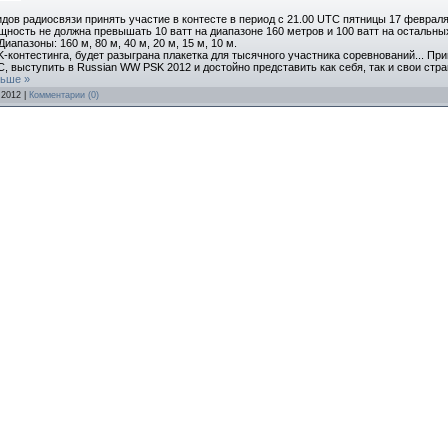
ов радиосвязи принять участие в контесте в период с 21.00 UTC пятницы 17 февраля
щность не должна превышать 10 ватт на диапазоне 160 метров и 100 ватт на остальн
апазоны: 160 м, 80 м, 40 м, 20 м, 15 м, 10 м.
-контестинга, будет разыграна плакетка для тысячного участника соревнований... Пр
C, выступить в Russian WW PSK 2012 и достойно представить как себя, так и свои стр
льше »
.2012
|
Комментарии (0)