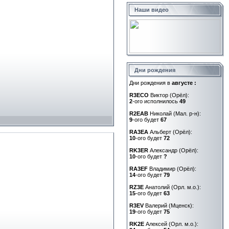
Наши видео
Дни рождения
Дни рождения в
августе :
R3ECO
Виктор (Орёл):
2
-ого исполнилось
49
R2EAB
Николай (Мал. р-н):
9
-ого будет
67
RA3EA
Альберт (Орёл):
10
-ого будет
72
RK3ER
Александр (Орёл):
10
-ого будет
?
RA3EF
Владимир (Орёл):
14
-ого будет
79
RZ3E
Анатолий (Орл. м.о.):
15
-ого будет
63
R3EV
Валерий (Мценск):
19
-ого будет
75
RK2E
Алексей (Орл. м.о.):