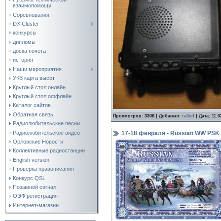
взаимопомощи
Соревнования
DX Cluster
конкурсы
дипломы
доска почета
история
Наши мероприятия
УКВ карта высот
Круглый стол онлайн
Круглый стол оффлайн
Каталог сайтов
Обратная связь
Просмотров:
3308
|
Добавил:
ra3ed
|
Дата:
11.0
Радиолюбительские песни
Радиолюбительское видео
17-18 февраля - Russian WW PSK 
Орловские Новости
Коллективные радиостанции
English version
Проверка правописания
Конкурс QSL
Позывной сигнал
ОЭФ регистрация
Интернет-магазин