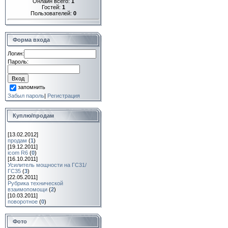
Онлайн всего:
1
Гостей:
1
Пользователей:
0
Форма входа
Логин:
Пароль:
запомнить
Забыл пароль
|
Регистрация
Куплю/продам
[13.02.2012]
продам
(
1
)
[19.12.2011]
icom R6
(
0
)
[16.10.2011]
Усилитель мощности на ГС31/
ГС35
(
3
)
[22.05.2011]
Рубрика технической
взаимопомощи
(
2
)
[10.03.2011]
поворотное
(
0
)
Фото