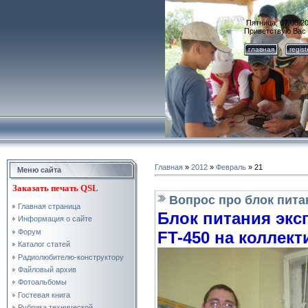
Пятница, 07.08.20
Приветствую Вас
главная
regis
Главная
»
2012
»
Февраль
»
21
Меню сайта
Заказать
печать QSL
Вопрос про блок пита
Главная страница
Блок питания экс
Информация о сайте
Форум
FT-450 на коллек
Каталог статей
Радиолюбителю-конструктору
Файловый архив
Фотоальбомы
Гостевая книга
Рубрика технической