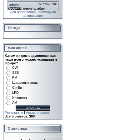
Для добавления необходима
авторизация
Погода
Наш опрос
Каким видом радиосвязи вас
чаще всего можно услышать в
эфире?
CW
SSB
FM
Цифровые виды
Си-Би
LPD
Интернет
AM
Результаты
|
Архив опросов
Всего ответов:
308
Статистика