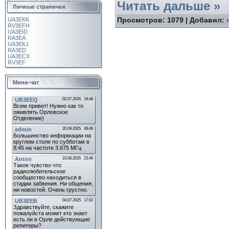
Читать дальше »
Личные странички
Просмотров:
1079
|
Добавил:
UA3EKK
RV3EFH
UA3EID
RA3EA
UA3EKJ
RA3ED
UA3ECX
RV3EF
Мини-чат