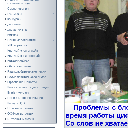
взаимопомощи
Соревнования
DX Cluster
конкурсы
дипломы
доска почета
история
Наши мероприятия
УКВ карта высот
Круглый стол онлайн
Круглый стол оффлайн
Каталог сайтов
Обратная связь
Радиолюбительские песни
Радиолюбительское видео
Орловские Новости
Коллективные радиостанции
English version
Проверка правописания
Конкурс QSL
Проблемы с блок
Позывной сигнал
время работы ци
ОЭФ регистрация
Интернет-магазин
Со слов не хвата