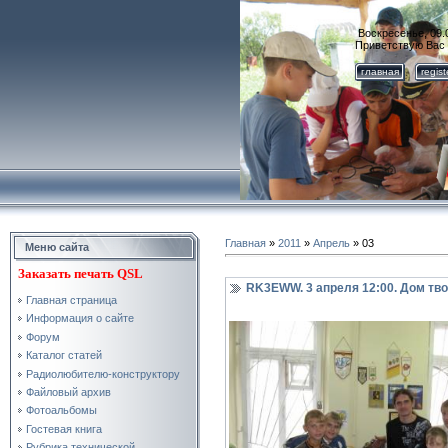
Воскресенье, 09.
Приветствую Вас
главная
regis
Главная
»
2011
»
Апрель
»
03
Меню сайта
Заказать
печать QSL
RK3EWW. 3 апреля 12:00. Дом тво
Главная страница
Информация о сайте
Форум
Каталог статей
Радиолюбителю-конструктору
Файловый архив
Фотоальбомы
Гостевая книга
Рубрика технической