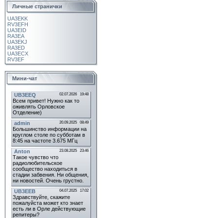
Личные странички
UA3EKK
RV3EFH
UA3EID
RA3EA
UA3EKJ
RA3ED
UA3ECX
RV3EF
Мини-чат