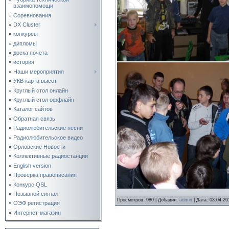
взаимопомощи
Соревнования
DX Cluster
конкурсы
дипломы
доска почета
история
Наши мероприятия
УКВ карта высот
Круглый стол онлайн
Круглый стол оффлайн
Каталог сайтов
Обратная связь
Радиолюбительские песни
Радиолюбительское видео
Орловские Новости
Коллективные радиостанции
English version
Проверка правописания
Конкурс QSL
Позывной сигнал
Просмотров:
980
|
Добавил:
admin
|
Дата:
03.04.20
ОЭФ регистрация
Интернет-магазин