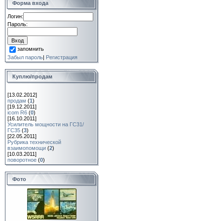
Форма входа
Логин:
Пароль:
запомнить
Забыл пароль
|
Регистрация
Куплю/продам
[13.02.2012]
продам
(
1
)
[19.12.2011]
icom R6
(
0
)
[16.10.2011]
Усилитель мощности на ГС31/
ГС35
(
3
)
[22.05.2011]
Рубрика технической
взаимопомощи
(
2
)
[10.03.2011]
поворотное
(
0
)
Фото