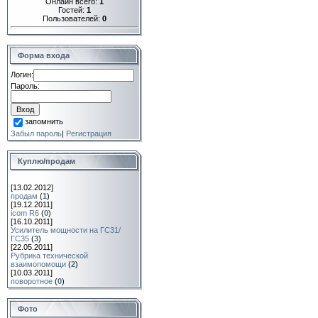
Онлайн всего:
1
Гостей:
1
Пользователей:
0
Форма входа
Логин:
Пароль:
запомнить
Забыл пароль
|
Регистрация
Куплю/продам
[13.02.2012]
продам
(
1
)
[19.12.2011]
icom R6
(
0
)
[16.10.2011]
Усилитель мощности на ГС31/
ГС35
(
3
)
[22.05.2011]
Рубрика технической
взаимопомощи
(
2
)
[10.03.2011]
поворотное
(
0
)
Фото