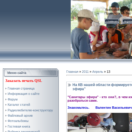
Воскресенье, 09.0
Приветствую Вас
главная
regis
Главная
»
2011
»
Апрель
»
13
Меню сайта
Заказать
печать QSL
На КВ нашей области формируетс
Главная страница
эфира"
Информация о сайте
"Санитары эфира" - кто они?, в чем их
Форум
разобраться сами.
Каталог статей
Знакомьтесь. Валентин Васильевич 
Радиолюбителю-конструктору
Файловый архив
Фотоальбомы
Гостевая книга
Рубрика технической