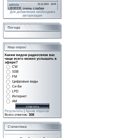
Для добавления необходима
авторизация
Погода
Наш опрос
Каким видом радиосвязи вас
чаще всего можно услышать в
эфире?
CW
SSB
FM
Цифровые виды
Си-Би
LPD
Интернет
AM
Результаты
|
Архив опросов
Всего ответов:
308
Статистика