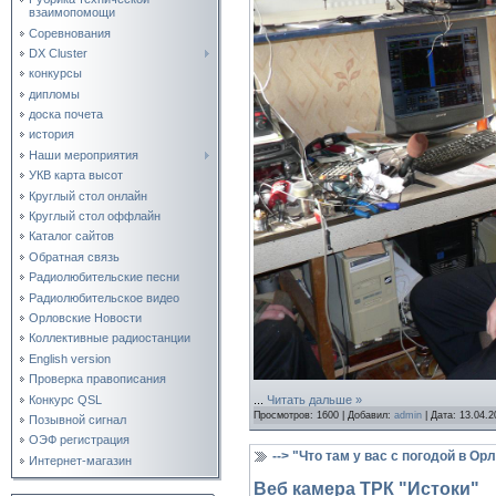
взаимопомощи
Соревнования
DX Cluster
конкурсы
дипломы
доска почета
история
Наши мероприятия
УКВ карта высот
Круглый стол онлайн
Круглый стол оффлайн
Каталог сайтов
Обратная связь
Радиолюбительские песни
Радиолюбительское видео
Орловские Новости
Коллективные радиостанции
English version
Проверка правописания
Конкурс QSL
...
Читать дальше »
Просмотров:
1600
|
Добавил:
admin
|
Дата:
13.04.2
Позывной сигнал
ОЭФ регистрация
--> "Что там у вас с погодой в Ор
Интернет-магазин
Веб камера ТРК "Истоки"