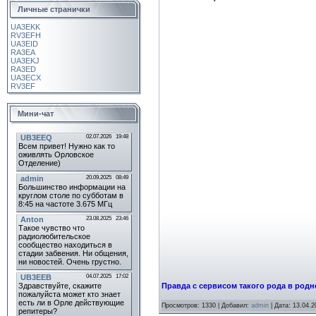
Личные странички
UA3EKK
RV3EFH
UA3EID
RA3EA
UA3EKJ
RA3ED
UA3ECX
RV3EF
Мини-чат
Правда с сервисом такого рода в родн
Просмотров:
1330
|
Добавил:
admin
|
Дата:
13.04.2