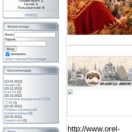
Онлайн всего:
1
Гостей:
1
Пользователей:
0
UB3EEQ
Форма входа
Логин:
Пароль:
запомнить
Забыл пароль
|
Регистрация
Куплю/продам
[13.02.2012]
продам
(
1
)
[19.12.2011]
icom R6
(
0
)
[16.10.2011]
Усилитель мощности на ГС31/
ГС35
(
3
)
[22.05.2011]
Рубрика технической
взаимопомощи
(
2
)
[10.03.2011]
поворотное
(
0
)
http://www.orel-
Фото