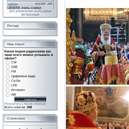
Для добавления необходима
авторизация
Погода
Наш опрос
Каким видом радиосвязи вас
чаще всего можно услышать в
эфире?
CW
SSB
FM
Цифровые виды
Си-Би
LPD
Интернет
AM
Результаты
|
Архив опросов
Всего ответов:
308
Статистика