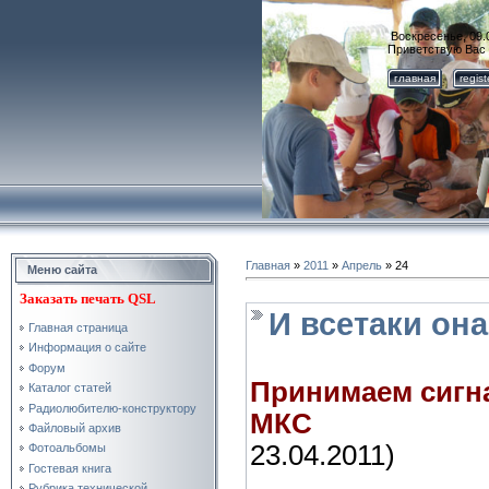
Воскресенье, 09.
Приветствую Вас
главная
regis
Главная
»
2011
»
Апрель
»
24
Меню сайта
Заказать
печать QSL
И всетаки она
Главная страница
Информация о сайте
Форум
Принимаем сигн
Каталог статей
Радиолюбителю-конструктору
МКС
(пакет
Файловый архив
23.04.2011)
Фотоальбомы
Гостевая книга
Рубрика технической