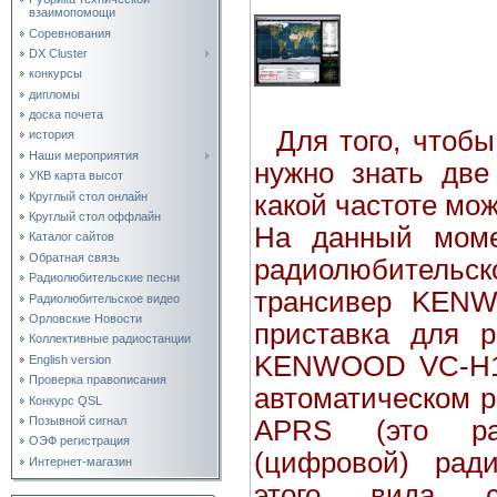
взаимопомощи
Соревнования
DX Cluster
конкурсы
дипломы
доска почета
Для того, чтоб
история
Наши мероприятия
нужно знать две
УКВ карта высот
Круглый стол онлайн
какой частоте мо
Круглый стол оффлайн
На данный мом
Каталог сайтов
Обратная связь
радиолюбительск
Радиолюбительские песни
трансивер KEN
Радиолюбительское видео
Орловские Новости
приставка для 
Коллективные радиостанции
KENWOOD VC-H1
English version
Проверка правописания
автоматическом 
Конкурс QSL
Позывной сигнал
APRS (это раз
ОЭФ регистрация
(цифровой) рад
Интернет-магазин
этого вида с