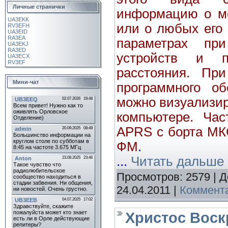
Личные странички
информацию о ме
UA3EKK
или о любых его
RV3EFH
UA3EID
RA3EA
параметрах пр
UA3EKJ
RA3ED
устройств и п
UA3ECX
RV3EF
расстояния. Пр
Мини-чат
программного о
можно визуализир
компьютере. Час
APRS с борта МК
ФМ
.
...
Читать дальше 
Просмотров:
2579
|
Д
24.04.2011
|
Коммента
Христос Воск