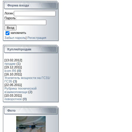
Форма входа
Логин:
Пароль:
запомнить
Забыл пароль
|
Регистрация
Куплю/продам
[13.02.2012]
продам
(
1
)
[19.12.2011]
icom R6
(
0
)
[16.10.2011]
Усилитель мощности на ГС31/
ГС35
(
3
)
[22.05.2011]
Рубрика технической
взаимопомощи
(
2
)
[10.03.2011]
поворотное
(
0
)
Фото