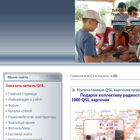
Воскресенье, 09.
Приветствую Вас
главная
regis
Главная
»
2011
»
Апрель
»
09
Меню сайта
Заказать
печать QSL
Напечатанные QSL карточки пер
Главная страница
Подарок коллективу
радиос
1000 QSL карточек
Информация о сайте
Форум
Каталог статей
Радиолюбителю-конструктору
Файловый архив
Фотоальбомы
Гостевая книга
Рубрика технической