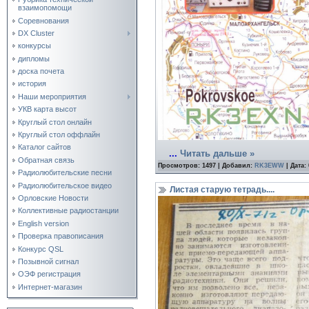
взаимопомощи
Соревнования
DX Cluster
конкурсы
дипломы
доска почета
история
Наши мероприятия
УКВ карта высот
Круглый стол онлайн
Круглый стол оффлайн
Каталог сайтов
...
Читать дальше »
Обратная связь
Просмотров:
1497
|
Добавил:
RK3EWW
|
Дата:
Радиолюбительские песни
Радиолюбительское видео
Листая старую тетрадь....
Орловские Новости
Коллективные радиостанции
English version
Проверка правописания
Конкурс QSL
Позывной сигнал
ОЭФ регистрация
Интернет-магазин